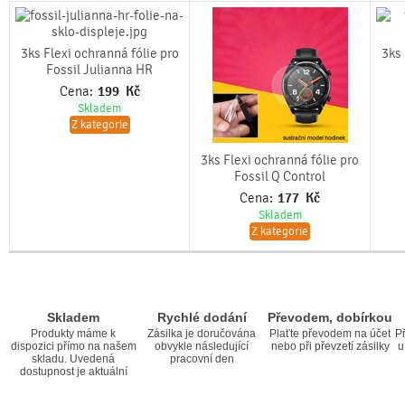
3ks Flexi ochranná fólie pro
3ks 
Fossil Julianna HR
Cena:
199
Kč
Skladem
Z kategorie
3ks Flexi ochranná fólie pro
Fossil Q Control
Cena:
177
Kč
Skladem
Z kategorie
Skladem
Rychlé dodání
Převodem, dobírkou
Produkty máme k
Zásilka je doručována
Plaťte převodem na účet
Př
dispozici přímo na našem
obvykle následující
nebo při převzetí zásilky
u
skladu. Uvedená
pracovní den
dostupnost je aktuální