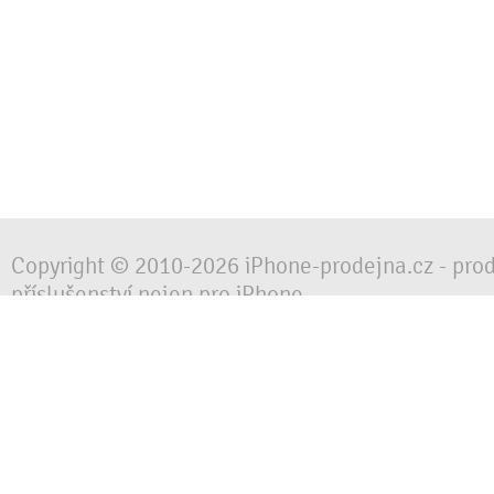
Copyright © 2010-2026 iPhone-prodejna.cz - pro
příslušenství nejen pro iPhone
Chraňte svůj mobilní telefon za každé situace, 
obalem, pouzdrem nebo krytem.