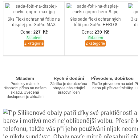
3ks Flexi ochranná fólie na
9ks sada flexi ochranných
3ks
displej pro GoPro MAX
fólií pro GoPro HERO 8
di
Cena:
227
Kč
Cena:
239
Kč
Skladem
Skladem
Z kategorie
Z kategorie
Skladem
Rychlé dodání
Převodem, dobírkou
Produkty máme k
Zásilka je doručována
Plaťte převodem na účet
Př
dispozici přímo na našem
obvykle následující
nebo při převzetí zásilky
u
skladu. Uvedená
pracovní den
dostupnost je aktuální
Silikonové obaly patří díky své praktičnosti 
barev i motivů mezi nejoblíbenější volbu. Přesně k
telefonu, takže vás při jeho používání nijak neom
je nikdy sundávat. Obaly navíc mírně přesahují pře