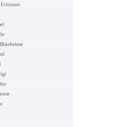
 Ericsson
el
le
 Blackview
tel
l
igi
tor
hone
ix