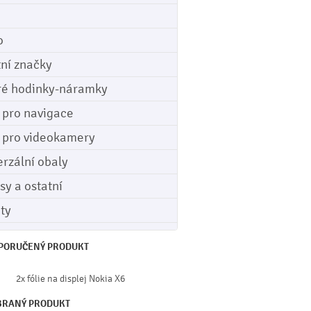
o
tní značky
ré hodinky-náramky
e pro navigace
e pro videokamery
erzální obaly
sy a ostatní
ety
PORUČENÝ PRODUKT
2x fólie na displej Nokia X6
BRANÝ PRODUKT