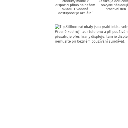
Produkty máme k
Zásilka je doručov
dispozici přímo na našem
obvykle následují
skladu. Uvedená
pracovní den
dostupnost je aktuální
Silikonové obaly jsou praktické a vel
Přesně kopírují tvar telefonu a při používá
přesahuje přes hrany displeje, tam je displ
nemusíte při běžném používání sundávat.