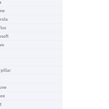
a
me
rola
lus
osoft
vo
pillar
o
one
gee
t