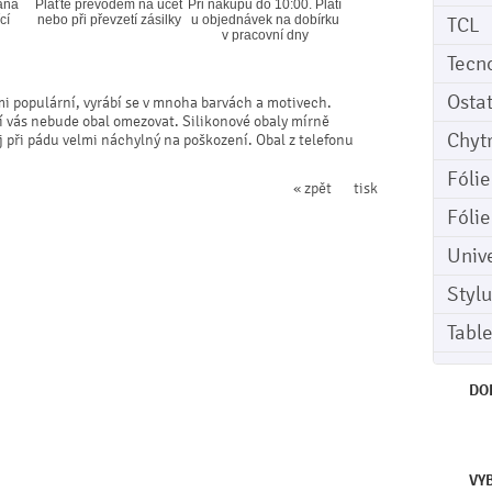
ána
Plaťte převodem na účet
Při nákupu do 10:00. Platí
cí
nebo při převzetí zásilky
u objednávek na dobírku
TCL
v pracovní dny
Tecn
Osta
mi populární, vyrábí se v mnoha barvách a motivech.
ní vás nebude obal omezovat. Silikonové obaly mírně
Chyt
ej při pádu velmi náchylný na poškození. Obal z telefonu
Fóli
« zpět
tisk
Fóli
Univ
Stylu
Tabl
DO
VY