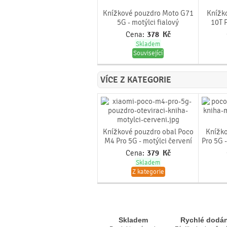
Knížkové pouzdro Moto G71
Knížko
5G - motýlci fialový
10T P
Cena:
378
Kč
Skladem
Související
VÍCE Z KATEGORIE
Knížkové pouzdro obal Poco
Knížk
M4 Pro 5G - motýlci červení
Pro 5G 
Cena:
379
Kč
Skladem
Z kategorie
Skladem
Rychlé dodán