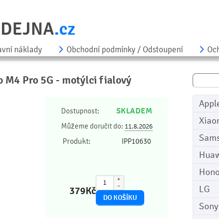
ODEJNA
.cz
avní náklady
Obchodní podmínky / Odstoupení
Och
 M4 Pro 5G - motýlci fialový
Appl
SKLADEM
Dostupnost:
Xiao
Můžeme doručit do:
11.8.2026
Sam
Produkt:
IPP10630
Huaw
Hono
+
−
LG
379
Kč
Sony