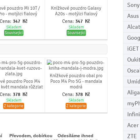
Sony
vé pouzdro Mi 10T /
Knížkové pouzdro Galaxy
ro - motýlci fialový
A20s - motýlci fialový
Asus
Cena:
347
Kč
Cena:
347
Kč
Alcat
Skladem
Skladem
Související
Související
Goog
iGET
Ouki
Osca
Knížkové pouzdro obal pro
Umid
ové pouzdro Poco M4
Poco M4 Pro 5G - mandala
- květ mandala růžzlat
modrá
Aliga
Cena:
378
Kč
Cena:
378
Kč
Skladem
Skladem
myP
Z kategorie
Z kategorie
Infin
Acer
ZTE
í
Převodem, dobírkou
Odesíláme ihned