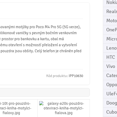
Noki
Real
Moto
sovanými motýlky pro Poco M4 Pro 5G (5G verze),
OneP
 silikonové vaničky s pevným bočním venkovním
Micr
ně prostor pro bankovku a kartu, obal má
ému otevření s možností přeložení a vytvoření
Leno
 pouzdra jsou obšity. Celý telefon je chráněn před
HTC
Vivo
Cater
Kód produktu:
IPP10630
Opp
UleF
Doo
Cubo