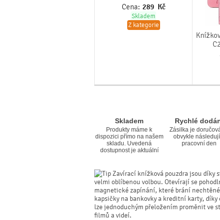
Cena:
289
Kč
Skladem
Z kategorie
Knížkov
C2
Skladem
Rychlé dodán
Produkty máme k
Zásilka je doručov
dispozici přímo na našem
obvykle následují
skladu. Uvedená
pracovní den
dostupnost je aktuální
Zavírací knížková pouzdra jsou díky s
velmi oblíbenou volbou. Otevírají se pohodl
magnetické zapínání, které brání nechtěné
kapsičky na bankovky a kreditní karty, dík
lze jednoduchým přeložením proměnit ve sta
filmů a videí.