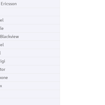
 Ericsson
el
le
 Blackview
tel
l
igi
tor
hone
ix