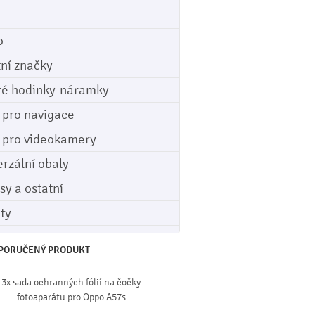
o
tní značky
ré hodinky-náramky
e pro navigace
e pro videokamery
erzální obaly
sy a ostatní
ety
PORUČENÝ PRODUKT
3x sada ochranných fólií na čočky
fotoaparátu pro Oppo A57s