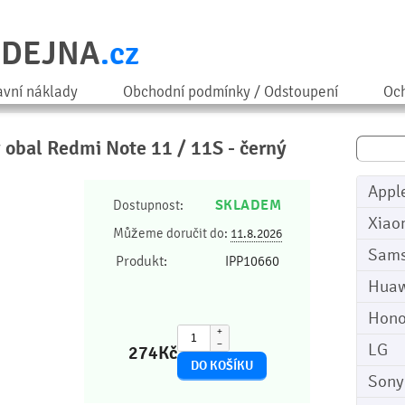
ODEJNA
.cz
avní náklady
Obchodní podmínky / Odstoupení
Och
ý obal Redmi Note 11 / 11S - černý
Appl
SKLADEM
Dostupnost:
Xiao
Můžeme doručit do:
11.8.2026
Sam
Produkt:
IPP10660
Huaw
Hono
+
−
LG
274
Kč
Sony