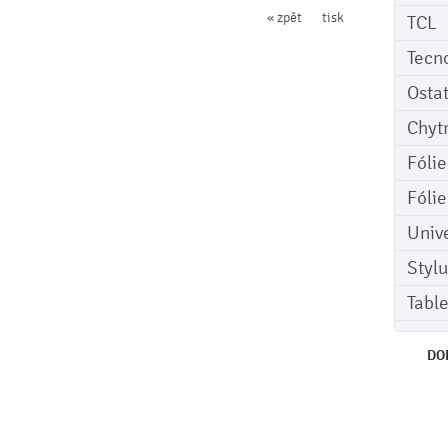
« zpět
tisk
TCL
Tecn
Osta
Chyt
Fóli
Fóli
Univ
Stylu
Tabl
DO