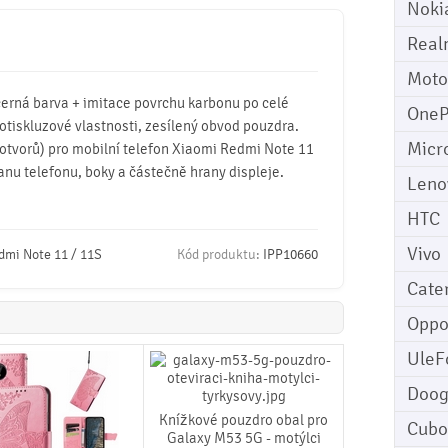
Noki
Real
Moto
 černá barva + imitace povrchu karbonu po celé
OneP
otiskluzové vlastnosti, zesílený obvod pouzdra.
Micr
otvorů) pro mobilní telefon Xiaomi Redmi Note 11
anu telefonu, boky a částečně hrany displeje.
Leno
HTC
Vivo
dmi Note 11 / 11S
Kód produktu:
IPP10660
Cater
Opp
UleF
Doo
Knížkové pouzdro obal pro
Cubo
Galaxy M53 5G - motýlci