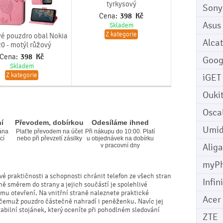
tyrkysový
Sony
Cena:
398
Kč
Asus
Skladem
Z kategorie
é pouzdro obal Nokia
Alcat
0 - motýl růžový
Cena:
398
Kč
Goog
Skladem
Z kategorie
iGET
Ouki
Osca
í
Převodem, dobírkou
Odesíláme ihned
Umid
ána
Plaťte převodem na účet
Při nákupu do 10:00. Platí
cí
nebo při převzetí zásilky
u objednávek na dobírku
Aliga
v pracovní dny
myP
vé praktičnosti a schopnosti chránit telefon ze všech stran
Infin
ně směrem do strany a jejich součástí je spolehlivé
mu otevření. Na vnitřní straně naleznete praktické
Acer
y čemuž pouzdro částečně nahradí i peněženku. Navíc jej
bilní stojánek, který oceníte při pohodlném sledování
ZTE