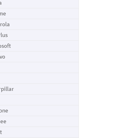
a
me
rola
lus
osoft
vo
pillar
o
one
gee
t