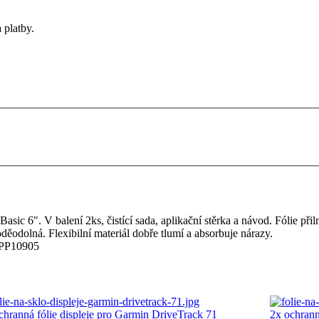
 platby.
ic 6". V balení 2ks, čistící sada, aplikační stěrka a návod. Fólie přiln
děodolná. Flexibilní materiál dobře tlumí a absorbuje nárazy.
PP10905
chranná fólie displeje pro Garmin DriveTrack 71
2x ochrann