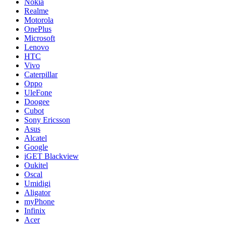
Nokia
Realme
Motorola
OnePlus
Microsoft
Lenovo
HTC
Vivo
Caterpillar
Oppo
UleFone
Doogee
Cubot
Sony Ericsson
Asus
Alcatel
Google
iGET Blackview
Oukitel
Oscal
Umidigi
Aligator
myPhone
Infinix
Acer