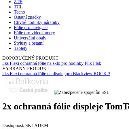
ZTE
TCL
Tecno
Ostatní značky
Chytré hodinky-náramky
Fólie pro navigace
Fólie pro videokamery
Univerzální obaly
Stylusy a ostatní
Tablety
DOPORUČENÝ PRODUKT
3ks Flexi ochranná fólie na sklo pro hodinky Flik Flak
VYBRANÝ PRODUKT
2ks Flexi ochranná fólie na displej pro Blackview ROCK 3
2x ochranná fólie displeje Tom
Dostupnost:
SKLADEM