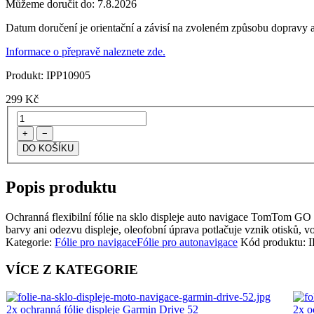
Můžeme doručit do:
7.8.2026
Datum doručení je orientační a závisí na zvoleném způsobu dopravy a
Informace o přepravě naleznete zde.
Produkt:
IPP10905
299
Kč
+
−
Popis produktu
Ochranná flexibilní fólie na sklo displeje auto navigace TomTom GO Bas
barvy ani odezvu displeje, oleofobní úprava potlačuje vznik otisků, vo
Kategorie:
Fólie pro navigace
Fólie pro autonavigace
Kód produktu:
I
VÍCE Z KATEGORIE
2x ochranná fólie displeje Garmin Drive 52
2x o