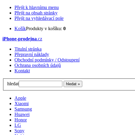
Přejít k hlavnímu menu
Přejít na obsah stránky
Přejít na vyhledávací pole
Košík
Produkty v košíku:
0
iPhone-prodejna
.cz
Titulní stránka
Přepravní náklady
Obchodní podmínky / Odstoupení
Ochrana osobních údajů
Kontakt
hledat
Apple
Xiaomi
Samsung
Huawei
Honor
LG
Sony