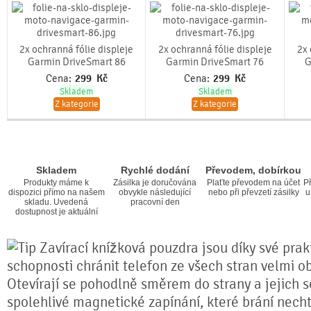
2x ochranná fólie displeje
2x ochranná fólie displeje
2x 
Garmin DriveSmart 86
Garmin DriveSmart 76
G
Cena:
299
Kč
Cena:
299
Kč
Skladem
Skladem
Z kategorie
Z kategorie
Skladem
Rychlé dodání
Převodem, dobírkou
Produkty máme k
Zásilka je doručována
Plaťte převodem na účet
Př
dispozici přímo na našem
obvykle následující
nebo při převzetí zásilky
u
skladu. Uvedená
pracovní den
dostupnost je aktuální
Zavírací knížková pouzdra jsou díky své prakt
schopnosti chránit telefon ze všech stran velmi o
Otevírají se pohodlně směrem do strany a jejich s
spolehlivé magnetické zapínání, které brání nech