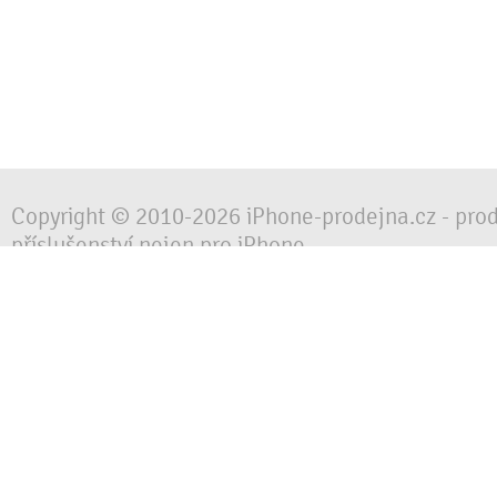
Copyright © 2010-2026 iPhone-prodejna.cz - pro
příslušenství nejen pro iPhone
Chraňte svůj mobilní telefon za každé situace, 
obalem, pouzdrem nebo krytem.