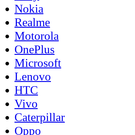
Nokia
Realme
Motorola
OnePlus
Microsoft
Lenovo
HTC
Vivo
Caterpillar
Oppo