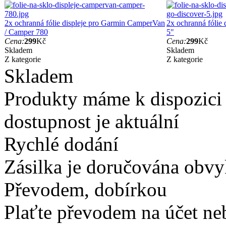
2x ochranná fólie displeje pro Garmin CamperVan
2x ochranná fóli
/ Camper 780
5"
Cena:
299
Kč
Cena:
299
Kč
Skladem
Skladem
Z kategorie
Z kategorie
Skladem
Produkty máme k dispozici
dostupnost je aktuální
Rychlé dodání
Zásilka je doručována obvyk
Převodem, dobírkou
Plaťte převodem na účet neb