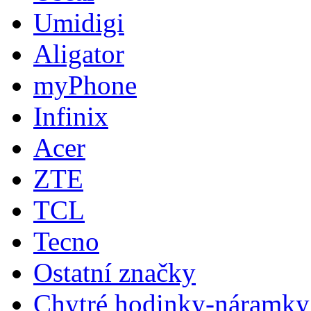
Umidigi
Aligator
myPhone
Infinix
Acer
ZTE
TCL
Tecno
Ostatní značky
Chytré hodinky-náramky