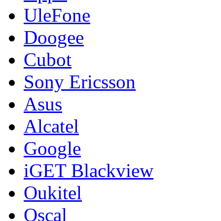
UleFone
Doogee
Cubot
Sony Ericsson
Asus
Alcatel
Google
iGET Blackview
Oukitel
Oscal