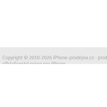
Copyright © 2010-2026 iPhone-prodejna.cz - pro
příslušenství nejen pro iPhone
Chraňte svůj mobilní telefon za každé situace, 
obalem, pouzdrem nebo krytem.