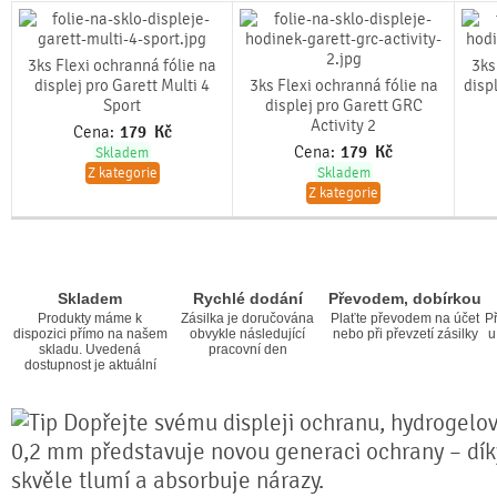
3ks Flexi ochranná fólie na
3ks
displej pro Garett Multi 4
3ks Flexi ochranná fólie na
disp
Sport
displej pro Garett GRC
Activity 2
Cena:
179
Kč
Cena:
179
Kč
Skladem
Z kategorie
Skladem
Z kategorie
Skladem
Rychlé dodání
Převodem, dobírkou
Produkty máme k
Zásilka je doručována
Plaťte převodem na účet
Př
dispozici přímo na našem
obvykle následující
nebo při převzetí zásilky
u
skladu. Uvedená
pracovní den
dostupnost je aktuální
Dopřejte svému displeji ochranu, hydrogelová
0,2 mm představuje novou generaci ochrany – díky 
skvěle tlumí a absorbuje nárazy.