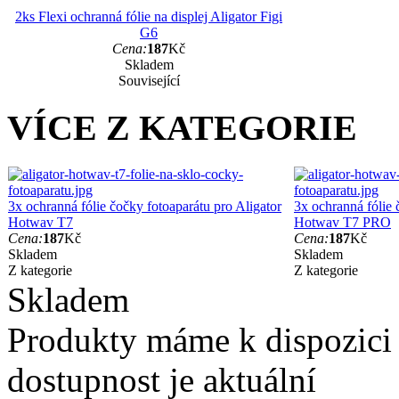
2ks Flexi ochranná fólie na displej Aligator Figi
G6
Cena:
187
Kč
Skladem
Související
VÍCE Z KATEGORIE
3x ochranná fólie čočky fotoaparátu pro Aligator
3x ochranná fólie 
Hotwav T7
Hotwav T7 PRO
Cena:
187
Kč
Cena:
187
Kč
Skladem
Skladem
Z kategorie
Z kategorie
Skladem
Produkty máme k dispozici
dostupnost je aktuální