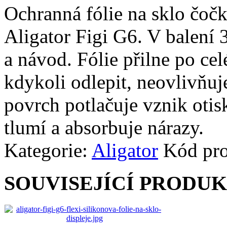
Ochranná fólie na sklo čoč
Aligator Figi G6. V balení 3k
a návod. Fólie přilne po cel
kdykoli odlepit, neovlivňuj
povrch potlačuje vznik otisk
tlumí a absorbuje nárazy.
Kategorie:
Aligator
Kód pr
SOUVISEJÍCÍ PRODU