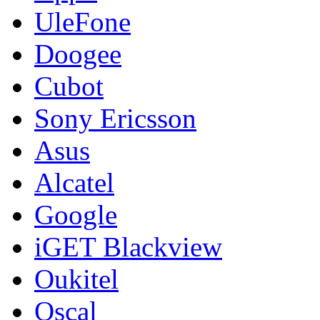
UleFone
Doogee
Cubot
Sony Ericsson
Asus
Alcatel
Google
iGET Blackview
Oukitel
Oscal