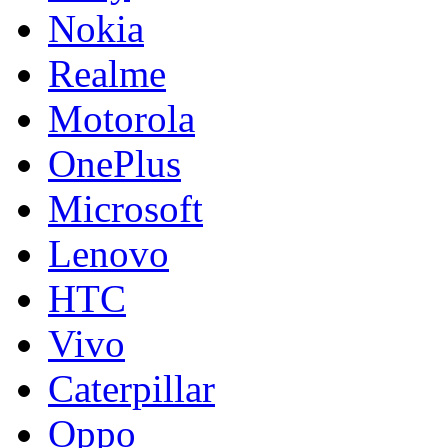
Nokia
Realme
Motorola
OnePlus
Microsoft
Lenovo
HTC
Vivo
Caterpillar
Oppo