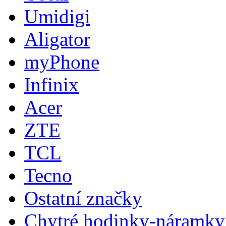
Umidigi
Aligator
myPhone
Infinix
Acer
ZTE
TCL
Tecno
Ostatní značky
Chytré hodinky-náramky