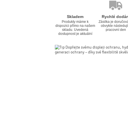
Skladem
Rychlé dodán
Produkty máme k
Zásilka je doručov
dispozici přímo na našem
obvykle následují
skladu. Uvedená
pracovní den
dostupnost je aktuální
Dopřejte svému displeji ochranu, hyd
generaci ochrany – díky své flexibilitě skvě