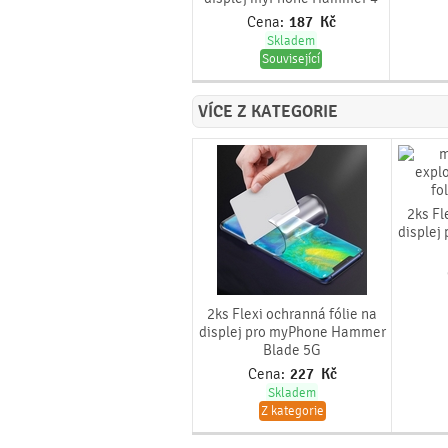
Cena:
187
Kč
Skladem
Související
VÍCE Z KATEGORIE
2ks Fl
disple
2ks Flexi ochranná fólie na
displej pro myPhone Hammer
Blade 5G
Cena:
227
Kč
Skladem
Z kategorie