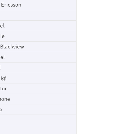
 Ericsson
el
le
 Blackview
tel
l
igi
tor
hone
ix