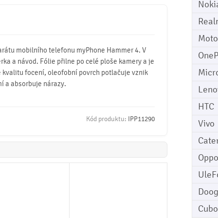
Noki
Real
Moto
parátu mobilního telefonu myPhone Hammer 4. V
OneP
těrka a návod. Fólie přilne po celé ploše kamery a je
Micr
 kvalitu focení, oleofobní povrch potlačuje vznik
mí a absorbuje nárazy.
Leno
HTC
Kód produktu:
IPP11290
Vivo
Cater
Opp
UleF
Doo
Cubo