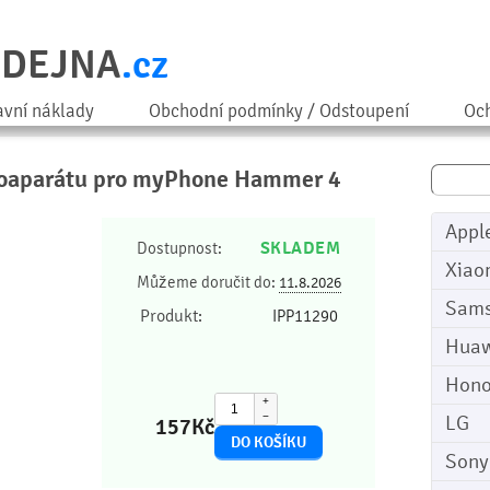
ODEJNA
.cz
avní náklady
Obchodní podmínky / Odstoupení
Och
otoaparátu pro myPhone Hammer 4
Appl
SKLADEM
Dostupnost:
Xiao
Můžeme doručit do:
11.8.2026
Sam
Produkt:
IPP11290
Huaw
Hono
+
−
LG
157
Kč
Sony