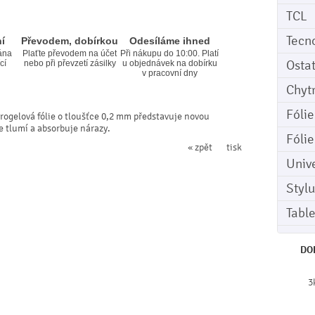
TCL
Tecn
í
Převodem, dobírkou
Odesíláme ihned
ána
Plaťte převodem na účet
Při nákupu do 10:00. Platí
Osta
cí
nebo při převzetí zásilky
u objednávek na dobírku
v pracovní dny
Chyt
Fóli
rogelová fólie o tloušťce 0,2 mm představuje novou
le tlumí a absorbuje nárazy.
Fóli
« zpět
tisk
Univ
Stylu
Tabl
DO
3