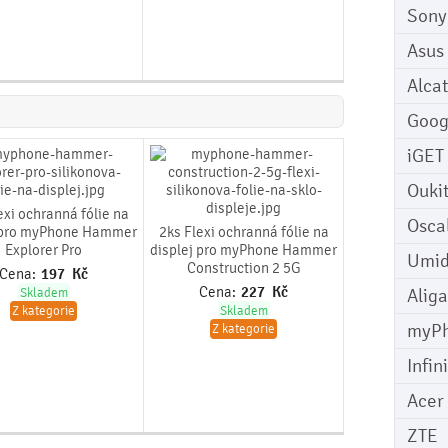
Sony
Asus
Alcat
Goog
iGET
Ouki
exi ochranná fólie na
Osca
j pro myPhone Hammer
2ks Flexi ochranná fólie na
Explorer Pro
displej pro myPhone Hammer
Umid
Construction 2 5G
Cena:
197
Kč
Cena:
227
Kč
Aliga
Skladem
Z kategorie
Skladem
myP
Z kategorie
Infin
Acer
ZTE