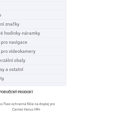
o
tní značky
ré hodinky-náramky
e pro navigace
e pro videokamery
erzální obaly
sy a ostatní
ety
PORUČENÝ PRODUKT
ks Flexi ochranná fólie na displej pro
Carneo Venus HR+