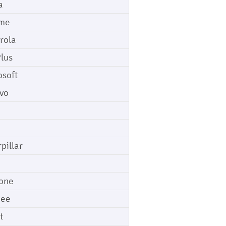
a
me
rola
lus
osoft
vo
pillar
o
one
gee
t