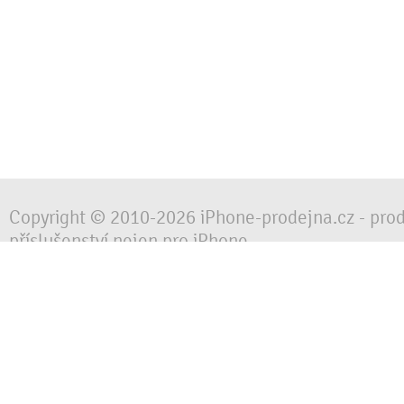
Copyright © 2010-2026 iPhone-prodejna.cz - pro
příslušenství nejen pro iPhone
Chraňte svůj mobilní telefon za každé situace, 
obalem, pouzdrem nebo krytem.