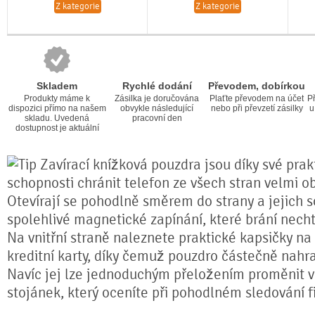
Z kategorie
Z kategorie
Skladem
Rychlé dodání
Převodem, dobírkou
Produkty máme k
Zásilka je doručována
Plaťte převodem na účet
Př
dispozici přímo na našem
obvykle následující
nebo při převzetí zásilky
u
skladu. Uvedená
pracovní den
dostupnost je aktuální
Zavírací knížková pouzdra jsou díky své prakt
schopnosti chránit telefon ze všech stran velmi o
Otevírají se pohodlně směrem do strany a jejich s
spolehlivé magnetické zapínání, které brání nech
Na vnitřní straně naleznete praktické kapsičky na
kreditní karty, díky čemuž pouzdro částečně nahr
Navíc jej lze jednoduchým přeložením proměnit ve
stojánek, který oceníte při pohodlném sledování fi