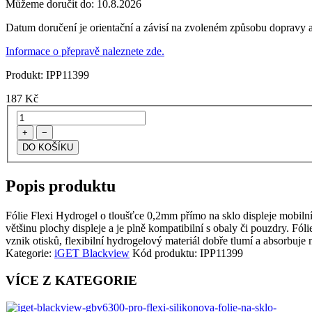
Můžeme doručit do:
10.8.2026
Datum doručení je orientační a závisí na zvoleném způsobu dopravy a
Informace o přepravě naleznete zde.
Produkt:
IPP11399
187
Kč
+
−
Popis produktu
Fólie Flexi Hydrogel o tloušťce 0,2mm přímo na sklo displeje mobilníh
většinu plochy displeje a je plně kompatibilní s obaly či pouzdry. Fól
vznik otisků, flexibilní hydrogelový materiál dobře tlumí a absorbuje
Kategorie:
iGET Blackview
Kód produktu:
IPP11399
VÍCE Z KATEGORIE