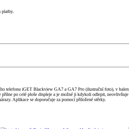
 platby.
o telefonu iGET Blackview GA7 a GA7 Pro (ilustrační foto), v balení 2 k
ie přilne po celé ploše displeje a je možné ji kdykoli odlepit, neovlivňu
 nárazy. Aplikace se doporučuje za pomocí přiložené stěrky.