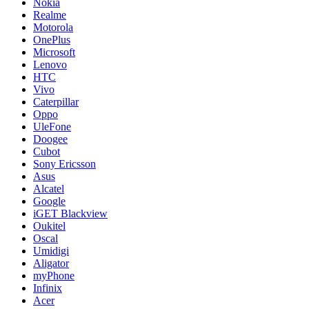
Nokia
Realme
Motorola
OnePlus
Microsoft
Lenovo
HTC
Vivo
Caterpillar
Oppo
UleFone
Doogee
Cubot
Sony Ericsson
Asus
Alcatel
Google
iGET Blackview
Oukitel
Oscal
Umidigi
Aligator
myPhone
Infinix
Acer