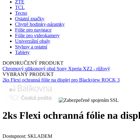
ZTE
TCL
Tecno
Ostatní značky
Chytré hodinky-náramky
Fólie pro navigace
Fólie pro videokamery
Univerzální obaly
Stylusy a ostatní
Tablety
DOPORUČENÝ PRODUKT
Chromový silikonový obal Sony Xperia XZ2 - růžový
VYBRANÝ PRODUKT
2ks Flexi ochranná fólie na displej pro Blackview ROCK 3
2ks Flexi ochranná fólie na dis
Dostupnost:
SKLADEM