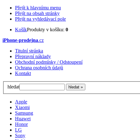
Přejít k hlavnímu menu
Přejít na obsah stránky
Přejít na vyhledávací pole
Košík
Produkty v košíku:
0
iPhone-prodejna
.cz
Titulní stránka
Přepravní náklady
Obchodní podmínky / Odstoupení
Ochrana osobních údajů
Kontakt
hledat
Apple
Xiaomi
Samsung
Huawei
Honor
LG
Sony