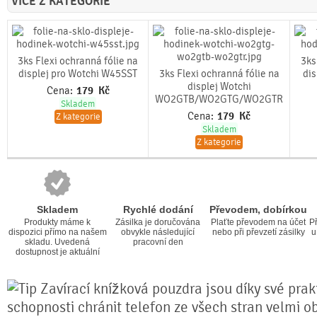
VÍCE Z KATEGORIE
3ks Flexi ochranná fólie na
3ks
displej pro Wotchi W45SST
3ks Flexi ochranná fólie na
dis
displej Wotchi
Cena:
179
Kč
WO2GTB/WO2GTG/WO2GTR
Skladem
Cena:
179
Kč
Z kategorie
Skladem
Z kategorie
Skladem
Rychlé dodání
Převodem, dobírkou
Produkty máme k
Zásilka je doručována
Plaťte převodem na účet
Př
dispozici přímo na našem
obvykle následující
nebo při převzetí zásilky
u
skladu. Uvedená
pracovní den
dostupnost je aktuální
Zavírací knížková pouzdra jsou díky své prakt
schopnosti chránit telefon ze všech stran velmi o