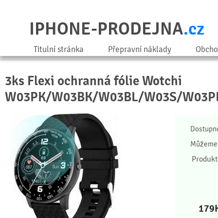
IPHONE-PRODEJNA
.cz
Titulní stránka
Přepravní náklady
Obcho
3ks Flexi ochranná fólie Wotchi
W03PK/W03BK/W03BL/W03S/W03P
Dostupn
Můžeme 
Produkt
179