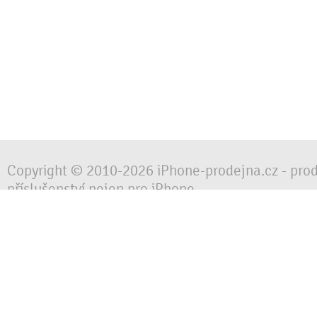
Copyright © 2010-2026 iPhone-prodejna.cz - pro
příslušenství nejen pro iPhone
Chraňte svůj mobilní telefon za každé situace, 
obalem, pouzdrem nebo krytem.