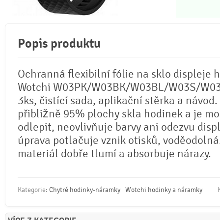
Popis produktu
Ochranná flexibilní fólie na sklo displeje 
Wotchi W03PK/W03BK/W03BL/W03S/W03P
3ks, čistící sada, aplikační stěrka a návod.
přibližně 95% plochy skla hodinek a je mož
odlepit, neovlivňuje barvy ani odezvu disp
úprava potlačuje vznik otisků, voděodolná.
materiál dobře tlumí a absorbuje nárazy.
Kategorie:
Chytré hodinky-náramky
Wotchi hodinky a náramky