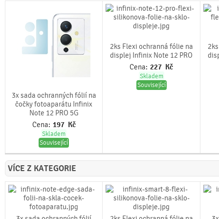
2ks Flexi ochranná fólie na
2ks
displej Infinix Note 12 PRO
dis
Cena:
227
Kč
Skladem
Související
3x sada ochranných fólií na
čočky fotoaparátu Infinix
Note 12 PRO 5G
Cena:
197
Kč
Skladem
Související
VÍCE Z KATEGORIE
3x sada ochranných fólií
2ks Flexi ochranná fólie na
3x