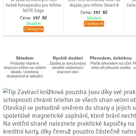
čoček fotoaparátu pro Infinix
displej pro Infinix Smart 8
čoče
NOTE Edge
Cena:
197
Kč
Cena:
197
Kč
Skladem
Skladem
Z kategorie
Z kategorie
Skladem
Rychlé dodání
Převodem, dobírkou
Produkty máme k
Zásilka je doručována
Plaťte převodem na účet
Př
dispozici přímo na našem
obvykle následující
nebo při převzetí zásilky
u
skladu. Uvedená
pracovní den
dostupnost je aktuální
Zavírací knížková pouzdra jsou díky své prakt
schopnosti chránit telefon ze všech stran velmi o
Otevírají se pohodlně směrem do strany a jejich s
spolehlivé magnetické zapínání, které brání nech
Na vnitřní straně naleznete praktické kapsičky na
kreditní karty, díky čemuž pouzdro částečně nahr