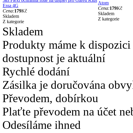
3ks Flexi ochranná fólie na displej pro Garett Kids
Atom
Essa 4G
Cena:
179
Kč
Cena:
179
Kč
Skladem
Skladem
Z kategorie
Z kategorie
Skladem
Produkty máme k dispozici
dostupnost je aktuální
Rychlé dodání
Zásilka je doručována obvyk
Převodem, dobírkou
Plaťte převodem na účet neb
Odesíláme ihned