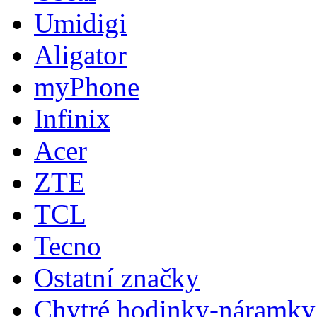
Umidigi
Aligator
myPhone
Infinix
Acer
ZTE
TCL
Tecno
Ostatní značky
Chytré hodinky-náramky