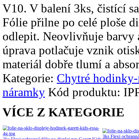
V10. V balení 3ks, čistící s
Fólie přilne po celé ploše d
odlepit. Neovlivňuje barvy 
úprava potlačuje vznik otis
materiál dobře tlumí a abso
Kategorie:
Chytré hodinky
náramky
Kód produktu:
IP
VÍCE Z KATEGORIE
3ks Flexi ochranná 