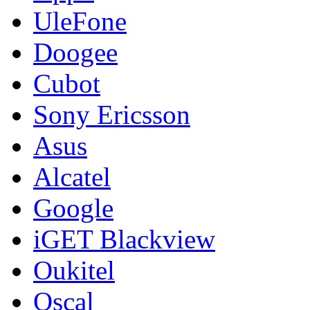
UleFone
Doogee
Cubot
Sony Ericsson
Asus
Alcatel
Google
iGET Blackview
Oukitel
Oscal