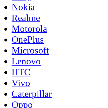
Nokia
Realme
Motorola
OnePlus
Microsoft
Lenovo
HTC
Vivo
Caterpillar
Oppo