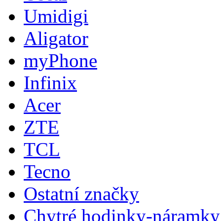
Umidigi
Aligator
myPhone
Infinix
Acer
ZTE
TCL
Tecno
Ostatní značky
Chytré hodinky-náramky