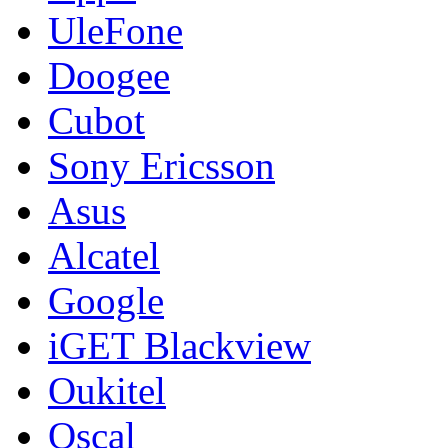
UleFone
Doogee
Cubot
Sony Ericsson
Asus
Alcatel
Google
iGET Blackview
Oukitel
Oscal