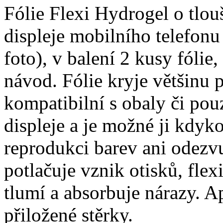
Fólie Flexi Hydrogel o tlo
displeje mobilního telefonu
foto), v balení 2 kusy fólie, 
návod. Fólie kryje většinu p
kompatibilní s obaly či pouz
displeje a je možné ji kdyko
reprodukci barev ani odezvu
potlačuje vznik otisků, fle
tlumí a absorbuje nárazy. A
přiložené stěrky.