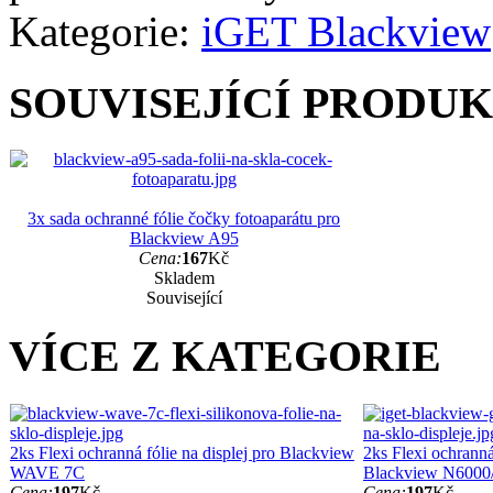
Kategorie:
iGET Blackview
SOUVISEJÍCÍ PRODU
3x sada ochranné fólie čočky fotoaparátu pro
Blackview A95
Cena:
167
Kč
Skladem
Související
VÍCE Z KATEGORIE
2ks Flexi ochranná fólie na displej pro Blackview
2ks Flexi ochranná 
WAVE 7C
Blackview N600
Cena:
197
Kč
Cena:
197
Kč