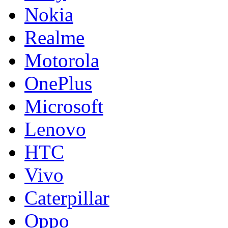
Nokia
Realme
Motorola
OnePlus
Microsoft
Lenovo
HTC
Vivo
Caterpillar
Oppo