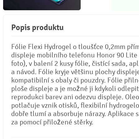
Popis produktu
Fólie Flexi Hydrogel o tloušťce 0,2mm pří
displeje mobilního telefonu Honor 90 Lite 
foto), v balení 2 kusy fólie, čistící sada, ap
a návod. Fólie kryje většinu plochy displej
kompatibilní s obaly či pouzdry. Fólie přil
ploše displeje a je možné ji kdykoli odlepi
reprodukci barev ani odezvu displeje. Ole
potlačuje vznik otisků, flexibilní hydrogel
dobře tlumí a absorbuje nárazy. Aplikace 
za pomocí přiložené stěrky.