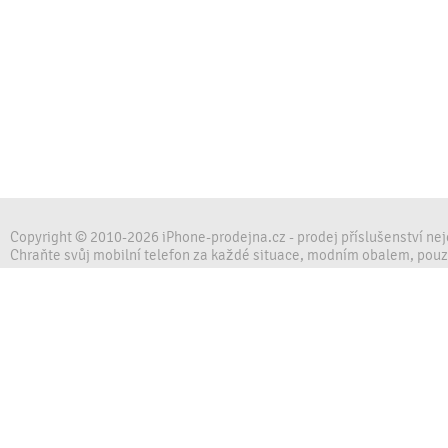
Copyright © 2010-2026 iPhone-prodejna.cz - prodej příslušenství ne
Chraňte svůj mobilní telefon za každé situace, modním obalem, pou