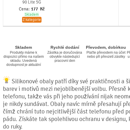
90 Lite 5G
Cena:
177
Kč
Skladem
Z kategorie
Skladem
Rychlé dodání
Převodem, dobírkou
Produkty máme k
Zásilka je doručována
Plaťte převodem na účet
Př
dispozici přímo na našem
obvykle následující
nebo při převzetí zásilky
u
skladu. Uvedená
pracovní den
dostupnost je aktuální
Silikonové obaly patří díky své praktičnosti a 
barev i motivů mezi nejoblíbenější volbu. Přesně k
telefonu, takže vás při jeho používání nijak neom
je nikdy sundávat. Obaly navíc mírně přesahují pře
čímž chrání tuto nejcitlivější část telefonu před 
pádu. Získáte tak spolehlivou ochranu v designu,
do ruky.