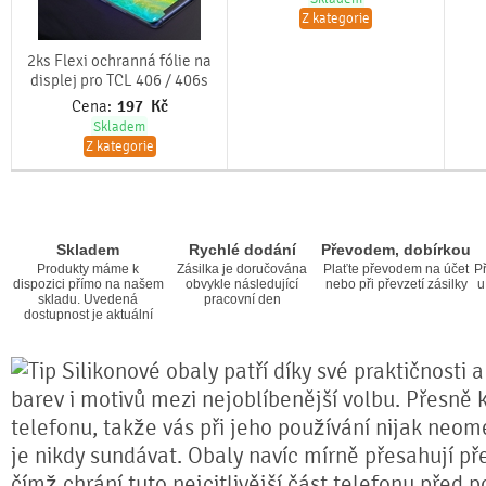
Z kategorie
2ks Flexi ochranná fólie na
displej pro TCL 406 / 406s
Cena:
197
Kč
Skladem
Z kategorie
Skladem
Rychlé dodání
Převodem, dobírkou
Produkty máme k
Zásilka je doručována
Plaťte převodem na účet
Př
dispozici přímo na našem
obvykle následující
nebo při převzetí zásilky
u
skladu. Uvedená
pracovní den
dostupnost je aktuální
Silikonové obaly patří díky své praktičnosti 
barev i motivů mezi nejoblíbenější volbu. Přesně k
telefonu, takže vás při jeho používání nijak neom
je nikdy sundávat. Obaly navíc mírně přesahují pře
čímž chrání tuto nejcitlivější část telefonu před 