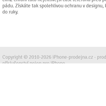
pádu. Získáte tak spolehlivou ochranu v designu,
do ruky.
Copyright © 2010-2026 iPhone-prodejna.cz - pro
příslušenství nejen pro iPhone
Chraňte svůj mobilní telefon za každé situace, 
obalem, pouzdrem nebo krytem.