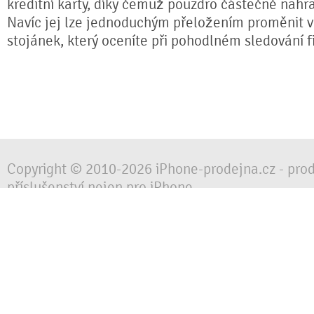
kreditní karty, díky čemuž pouzdro částečně nahr
Navíc jej lze jednoduchým přeložením proměnit ve
stojánek, který oceníte při pohodlném sledování fi
Copyright © 2010-2026 iPhone-prodejna.cz - pro
příslušenství nejen pro iPhone
Chraňte svůj mobilní telefon za každé situace, 
obalem, pouzdrem nebo krytem.