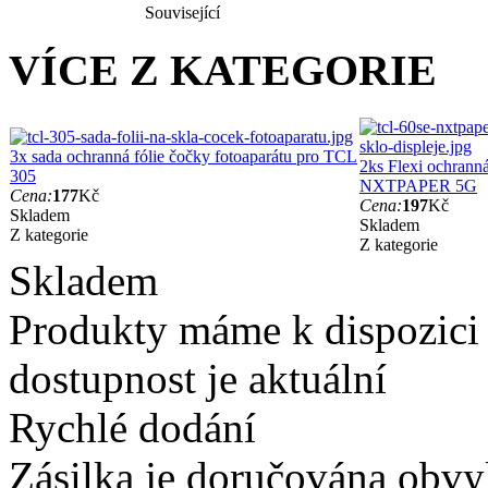
Související
VÍCE Z KATEGORIE
3x sada ochranná fólie čočky fotoaparátu pro TCL
2ks Flexi ochranná
305
NXTPAPER 5G
Cena:
177
Kč
Cena:
197
Kč
Skladem
Skladem
Z kategorie
Z kategorie
Skladem
Produkty máme k dispozici
dostupnost je aktuální
Rychlé dodání
Zásilka je doručována obvyk