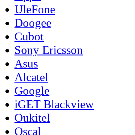
UleFone
Doogee
Cubot
Sony Ericsson
Asus
Alcatel
Google
iGET Blackview
Oukitel
Oscal