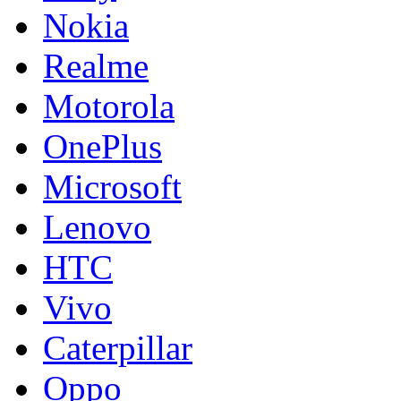
Nokia
Realme
Motorola
OnePlus
Microsoft
Lenovo
HTC
Vivo
Caterpillar
Oppo