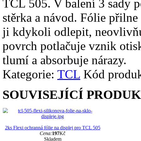
TCL 505. V balení 3 sady po
stěrka a návod. Fólie přiln
ji kdykoli odlepit, neovlivň
povrch potlačuje vznik otisk
tlumí a absorbuje nárazy.
Kategorie:
TCL
Kód produ
SOUVISEJÍCÍ PRODU
2ks Flexi ochranná fólie na displej pro TCL 505
Cena:
197
Kč
Skladem