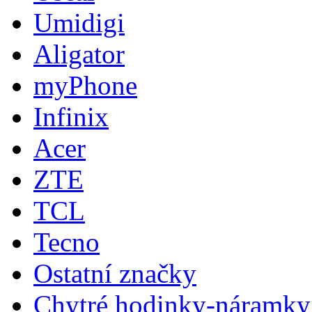
Umidigi
Aligator
myPhone
Infinix
Acer
ZTE
TCL
Tecno
Ostatní značky
Chytré hodinky-náramky