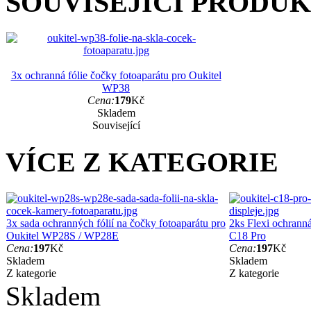
SOUVISEJÍCÍ PRODU
3x ochranná fólie čočky fotoaparátu pro Oukitel
WP38
Cena:
179
Kč
Skladem
Související
VÍCE Z KATEGORIE
3x sada ochranných fólií na čočky fotoaparátu pro
2ks Flexi ochranná
Oukitel WP28S / WP28E
C18 Pro
Cena:
197
Kč
Cena:
197
Kč
Skladem
Skladem
Z kategorie
Z kategorie
Skladem