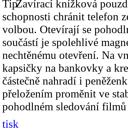
Zavírací knížková pouzdr
schopnosti chránit telefon 
volbou. Otevírají se pohodl
součástí je spolehlivé magne
nechtěnému otevření. Na vni
kapsičky na bankovky a kre
částečně nahradí i peněžen
přeložením proměnit ve stabi
pohodlném sledování filmů 
tisk