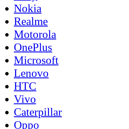
Nokia
Realme
Motorola
OnePlus
Microsoft
Lenovo
HTC
Vivo
Caterpillar
Oppo