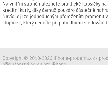
Na vnitřní straně naleznete praktické kapsičky na
kreditní karty, díky čemuž pouzdro částečně nahr
Navíc jej lze jednoduchým přeložením proměnit ve
stojánek, který oceníte při pohodlném sledování fi
Copyright © 2010-2026 iPhone-prodejna.cz - pro
příslušenství nejen pro iPhone
Chraňte svůj mobilní telefon za každé situace, 
obalem, pouzdrem nebo krytem.