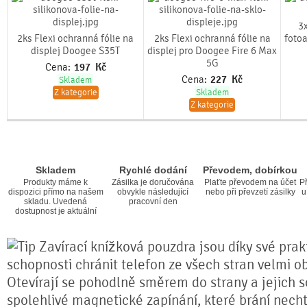
3x
2ks Flexi ochranná fólie na
2ks Flexi ochranná fólie na
foto
displej Doogee S35T
displej pro Doogee Fire 6 Max
5G
Cena:
197
Kč
Cena:
227
Kč
Skladem
Z kategorie
Skladem
Z kategorie
Skladem
Rychlé dodání
Převodem, dobírkou
Produkty máme k
Zásilka je doručována
Plaťte převodem na účet
Př
dispozici přímo na našem
obvykle následující
nebo při převzetí zásilky
u
skladu. Uvedená
pracovní den
dostupnost je aktuální
Zavírací knížková pouzdra jsou díky své prakt
schopnosti chránit telefon ze všech stran velmi o
Otevírají se pohodlně směrem do strany a jejich s
spolehlivé magnetické zapínání, které brání nech