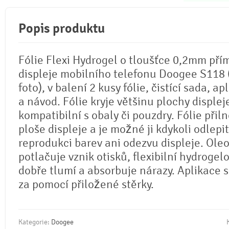
Popis produktu
Fólie Flexi Hydrogel o tloušťce 0,2mm pří
displeje mobilního telefonu Doogee S118 (
foto), v balení 2 kusy fólie, čistící sada, ap
a návod. Fólie kryje většinu plochy displej
kompatibilní s obaly či pouzdry. Fólie přil
ploše displeje a je možné ji kdykoli odlepi
reprodukci barev ani odezvu displeje. Ole
potlačuje vznik otisků, flexibilní hydrogel
dobře tlumí a absorbuje nárazy. Aplikace 
za pomocí přiložené stěrky.
Kategorie:
Doogee