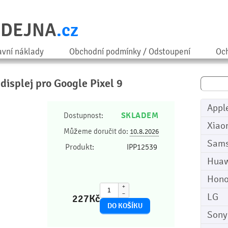
ODEJNA
.cz
avní náklady
Obchodní podmínky / Odstoupení
Och
 displej pro Google Pixel 9
Appl
SKLADEM
Dostupnost:
Xiao
Můžeme doručit do:
10.8.2026
Sam
Produkt:
IPP12539
Huaw
Hono
+
−
LG
227
Kč
Sony