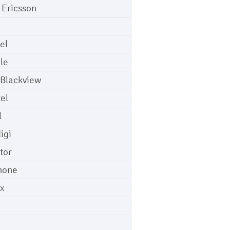
 Ericsson
el
le
 Blackview
tel
l
igi
tor
hone
ix