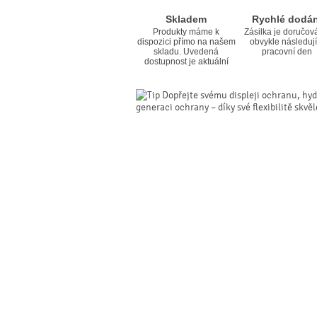
Skladem
Rychlé dodán
Produkty máme k
Zásilka je doručov
dispozici přímo na našem
obvykle následují
skladu. Uvedená
pracovní den
dostupnost je aktuální
Dopřejte svému displeji ochranu, hyd
generaci ochrany – díky své flexibilitě skvě