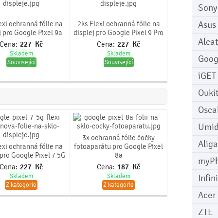
Sony
Asus
exi ochranná fólie na
2ks Flexi ochranná fólie na
j pro Google Pixel 9a
displej pro Google Pixel 9 Pro
Alcat
Cena:
227
Kč
Cena:
227
Kč
Skladem
Skladem
Goog
Související
Související
iGET
Ouki
Osca
Umid
3x ochranná fólie čočky
Aliga
exi ochranná fólie na
fotoaparátu pro Google Pixel
 pro Google Pixel 7 5G
8a
myP
Cena:
227
Kč
Cena:
187
Kč
Skladem
Skladem
Infin
Z kategorie
Z kategorie
Acer
ZTE