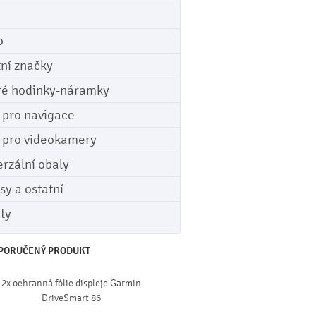
o
tní značky
ré hodinky-náramky
e pro navigace
e pro videokamery
erzální obaly
sy a ostatní
ety
PORUČENÝ PRODUKT
2x ochranná fólie displeje Garmin
DriveSmart 86