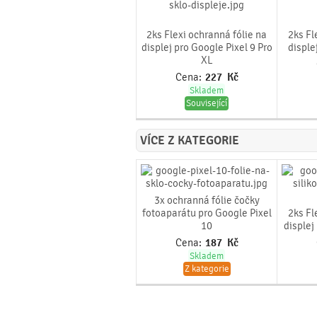
2ks Flexi ochranná fólie na
2ks Fl
displej pro Google Pixel 9 Pro
disple
XL
Cena:
227
Kč
Skladem
Související
VÍCE Z KATEGORIE
3x ochranná fólie čočky
fotoaparátu pro Google Pixel
2ks Fl
10
displej
Cena:
187
Kč
Skladem
Z kategorie