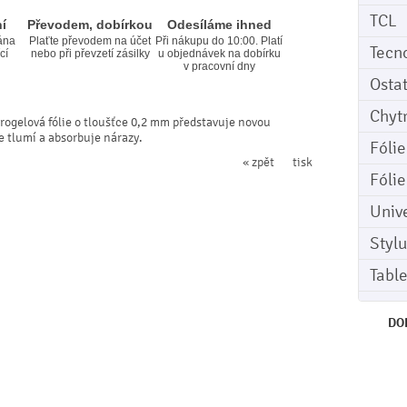
TCL
í
Převodem, dobírkou
Odesíláme ihned
ána
Plaťte převodem na účet
Při nákupu do 10:00. Platí
Tecn
cí
nebo při převzetí zásilky
u objednávek na dobírku
v pracovní dny
Osta
Chyt
rogelová fólie o tloušťce 0,2 mm představuje novou
le tlumí a absorbuje nárazy.
Fóli
« zpět
tisk
Fóli
Univ
Stylu
Tabl
DO