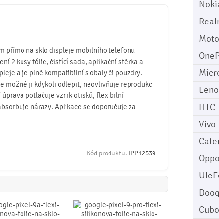
Noki
Real
Moto
mm přímo na sklo displeje mobilního telefonu
OneP
ení 2 kusy fólie, čistící sada, aplikační stěrka a
Micr
pleje a je plně kompatibilní s obaly či pouzdry.
 je možné ji kdykoli odlepit, neovlivňuje reprodukci
Leno
úprava potlačuje vznik otisků, flexibilní
HTC
absorbuje nárazy. Aplikace se doporučuje za
Vivo
Cater
Kód produktu:
IPP12539
Opp
UleF
Doo
Cubo