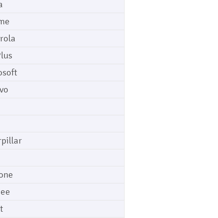
a
me
rola
lus
osoft
vo
pillar
o
one
gee
t