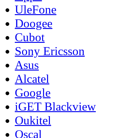
UleFone
Doogee
Cubot
Sony Ericsson
Asus
Alcatel
Google
iGET Blackview
Oukitel
Oscal