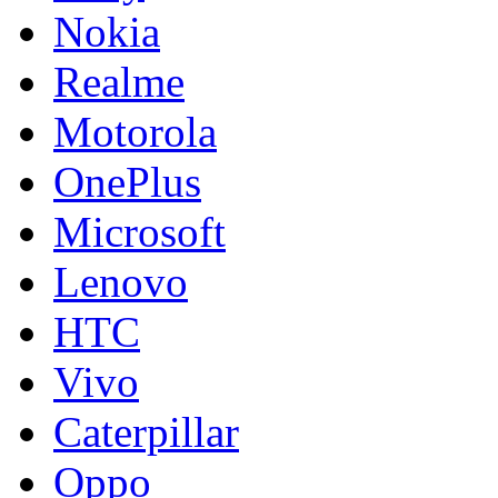
Nokia
Realme
Motorola
OnePlus
Microsoft
Lenovo
HTC
Vivo
Caterpillar
Oppo