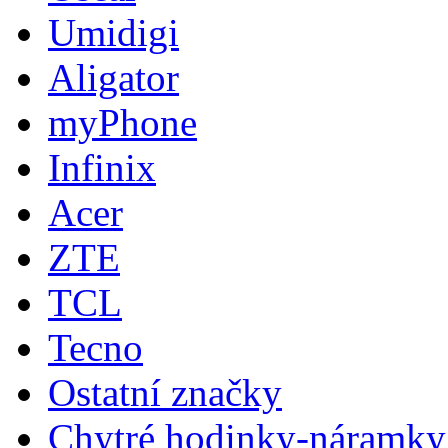
Umidigi
Aligator
myPhone
Infinix
Acer
ZTE
TCL
Tecno
Ostatní značky
Chytré hodinky-náramky