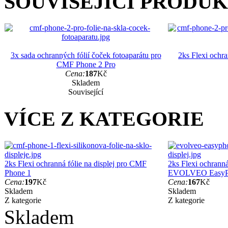
SOUVISEJÍCÍ PRODU
3x sada ochranných fólií čoček fotoaparátu pro
2ks Flexi ochra
CMF Phone 2 Pro
Cena:
187
Kč
Skladem
Související
VÍCE Z KATEGORIE
2ks Flexi ochranná fólie na displej pro CMF
2ks Flexi ochranná 
Phone 1
EVOLVEO EasyP
Cena:
197
Kč
Cena:
167
Kč
Skladem
Skladem
Z kategorie
Z kategorie
Skladem