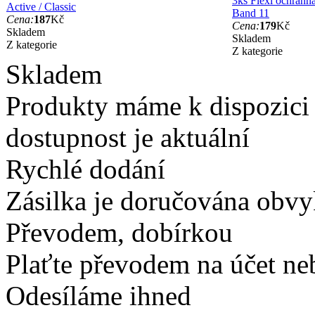
3ks Flexi ochranná
Active / Classic
Band 11
Cena:
187
Kč
Cena:
179
Kč
Skladem
Skladem
Z kategorie
Z kategorie
Skladem
Produkty máme k dispozici
dostupnost je aktuální
Rychlé dodání
Zásilka je doručována obvyk
Převodem, dobírkou
Plaťte převodem na účet neb
Odesíláme ihned