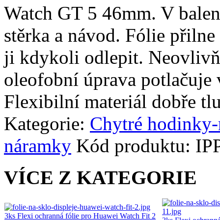
Watch GT 5 46mm. V balení 3
stěrka a návod. Fólie přilne
ji kdykoli odlepit. Neovliv
oleofobní úprava potlačuje 
Flexibilní materiál dobře tl
Kategorie:
Chytré hodinky
náramky
Kód produktu:
IP
VÍCE Z KATEGORIE
3ks Flexi ochranná fólie pro Huawei Watch Fit 2