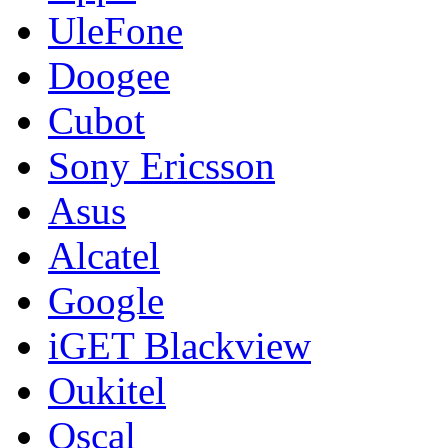
UleFone
Doogee
Cubot
Sony Ericsson
Asus
Alcatel
Google
iGET Blackview
Oukitel
Oscal