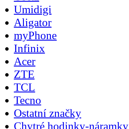
Umidigi
Aligator
myPhone
Infinix
Acer
ZTE
TCL
Tecno
Ostatní značky
Chytré hodinky-náramky