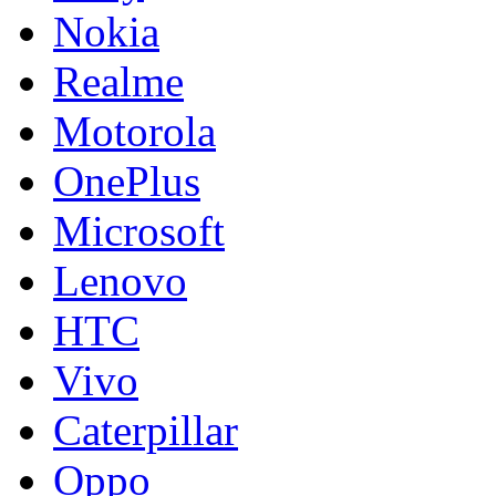
Nokia
Realme
Motorola
OnePlus
Microsoft
Lenovo
HTC
Vivo
Caterpillar
Oppo