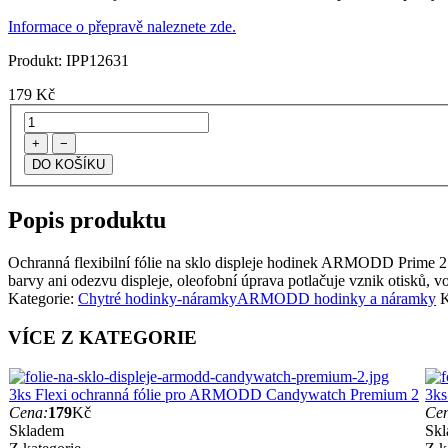
Informace o přepravě naleznete zde.
Produkt:
IPP12631
179
Kč
+
−
Popis produktu
Ochranná flexibilní fólie na sklo displeje hodinek ARMODD Prime 2. V 
barvy ani odezvu displeje, oleofobní úprava potlačuje vznik otisků, vo
Kategorie:
Chytré hodinky-náramky
ARMODD hodinky a náramky
K
VÍCE Z KATEGORIE
3ks Flexi ochranná fólie pro ARMODD Candywatch Premium 2
3ks
Cena:
179
Kč
Ce
Skladem
Sk