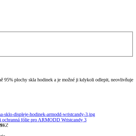
žně 95% plochy skla hodinek a je možné ji kdykoli odlepit, neovlivňuje
xi ochranná fólie pro ARMODD Wristcandy 3
9
Kč