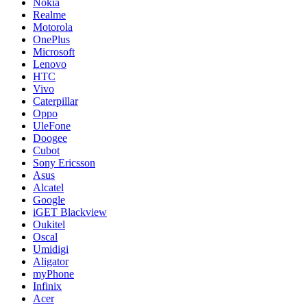
Nokia
Realme
Motorola
OnePlus
Microsoft
Lenovo
HTC
Vivo
Caterpillar
Oppo
UleFone
Doogee
Cubot
Sony Ericsson
Asus
Alcatel
Google
iGET Blackview
Oukitel
Oscal
Umidigi
Aligator
myPhone
Infinix
Acer