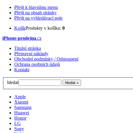
Přejít k hlavnímu menu
Přejít na obsah stránky
Přejít na vyhledávací pole
Košík
Produkty v košíku:
0
iPhone-prodejna
.cz
Titulní stránka
Přepravní náklady
Obchodní podmínky / Odstoupení
Ochrana osobních údajů
Kontakt
hledat
Apple
Xiaomi
Samsung
Huawei
Honor
LG
Sony