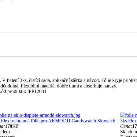
balení 3ks, čistící sada, aplikační stěrka a návod. Fólie kryje přibli
děodolná. Flexibilní materiál dobře tlumí a absorbuje nárazy.
ód produktu:
IPP12631
 Flexi ochranná fólie pro ARMODD Candywatch Slowatch
3ks Fle
na:
179
Kč
Cena:
17
ladem
Skladem