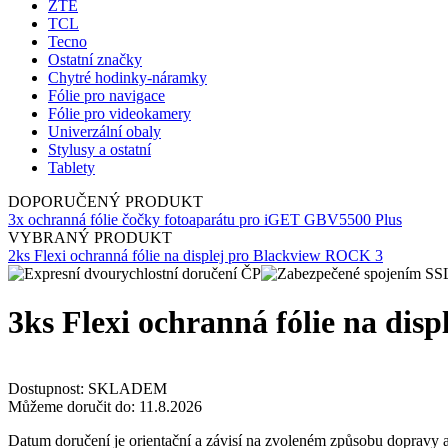
ZTE
TCL
Tecno
Ostatní značky
Chytré hodinky-náramky
Fólie pro navigace
Fólie pro videokamery
Univerzální obaly
Stylusy a ostatní
Tablety
DOPORUČENÝ PRODUKT
3x ochranná fólie čočky fotoaparátu pro iGET GBV5500 Plus
VYBRANÝ PRODUKT
2ks Flexi ochranná fólie na displej pro Blackview ROCK 3
3ks Flexi ochranná fólie na di
Dostupnost:
SKLADEM
Můžeme doručit do:
11.8.2026
Datum doručení je orientační a závisí na zvoleném způsobu dopravy a