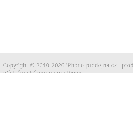
Copyright © 2010-2026 iPhone-prodejna.cz - pro
příslušenství nejen pro iPhone
Chraňte svůj mobilní telefon za každé situace, 
obalem, pouzdrem nebo krytem.