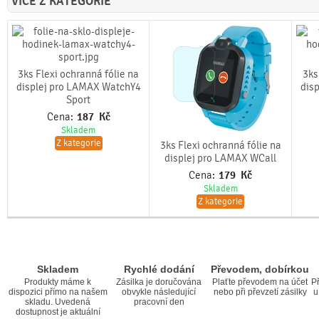
VÍCE Z KATEGORIE
3ks Flexi ochranná fólie na
3ks
displej pro LAMAX WatchY4
dis
Sport
Cena:
187
Kč
Skladem
Z kategorie
3ks Flexi ochranná fólie na
displej pro LAMAX WCall
Cena:
179
Kč
Skladem
Z kategorie
Skladem
Rychlé dodání
Převodem, dobírkou
Produkty máme k
Zásilka je doručována
Plaťte převodem na účet
Př
dispozici přímo na našem
obvykle následující
nebo při převzetí zásilky
u
skladu. Uvedená
pracovní den
dostupnost je aktuální