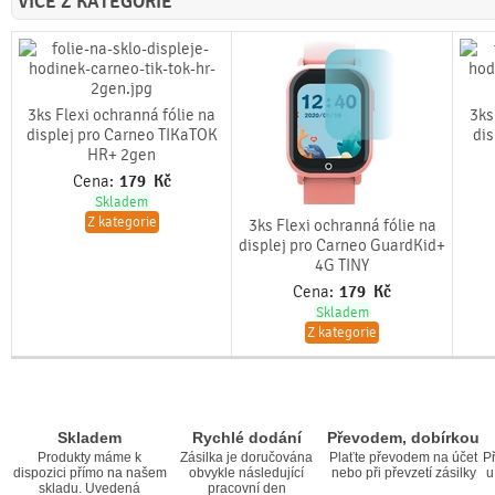
VÍCE Z KATEGORIE
3ks Flexi ochranná fólie na
3ks
displej pro Carneo TIKaTOK
dis
HR+ 2gen
Cena:
179
Kč
Skladem
Z kategorie
3ks Flexi ochranná fólie na
displej pro Carneo GuardKid+
4G TINY
Cena:
179
Kč
Skladem
Z kategorie
Skladem
Rychlé dodání
Převodem, dobírkou
Produkty máme k
Zásilka je doručována
Plaťte převodem na účet
Př
dispozici přímo na našem
obvykle následující
nebo při převzetí zásilky
u
skladu. Uvedená
pracovní den