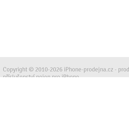
Copyright © 2010-2026 iPhone-prodejna.cz - pro
příslušenství nejen pro iPhone
Chraňte svůj mobilní telefon za každé situace, 
obalem, pouzdrem nebo krytem.