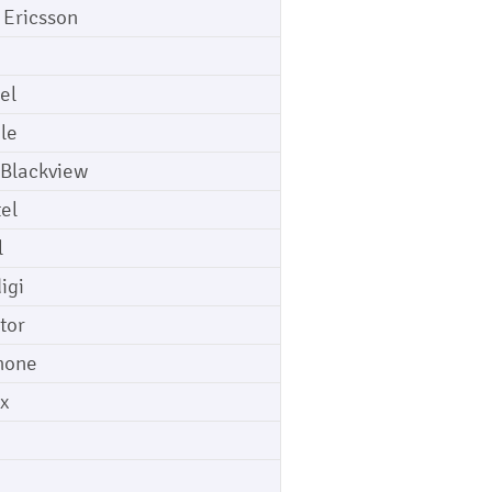
 Ericsson
el
le
 Blackview
tel
l
igi
tor
hone
ix