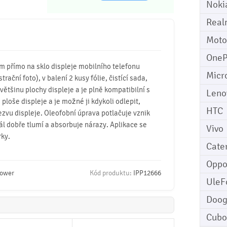
Noki
Real
Moto
OneP
mm přímo na sklo displeje mobilního telefonu
Micr
ační foto), v balení 2 kusy fólie, čistící sada,
 většinu plochy displeje a je plně kompatibilní s
Leno
 ploše displeje a je možné ji kdykoli odlepit,
HTC
ezvu displeje. Oleofobní úprava potlačuje vznik
iál dobře tlumí a absorbuje nárazy. Aplikace se
Vivo
rky.
Cater
Opp
Power
Kód produktu:
IPP12666
UleF
Doo
Cubo