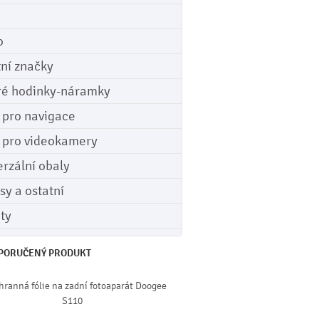
o
tní značky
ré hodinky-náramky
e pro navigace
e pro videokamery
erzální obaly
sy a ostatní
ety
PORUČENÝ PRODUKT
hranná fólie na zadní fotoaparát Doogee
S110