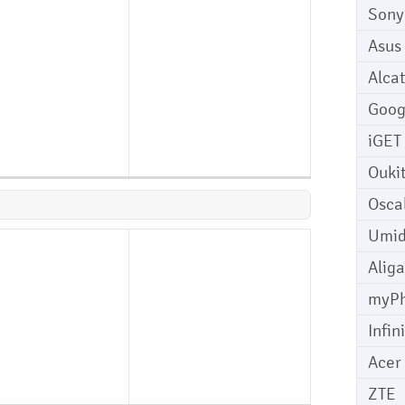
Sony
Asus
Alcat
Goog
iGET
Ouki
Osca
Umid
Aliga
myP
Infin
Acer
ZTE