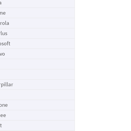
a
me
rola
lus
osoft
vo
pillar
o
one
gee
t