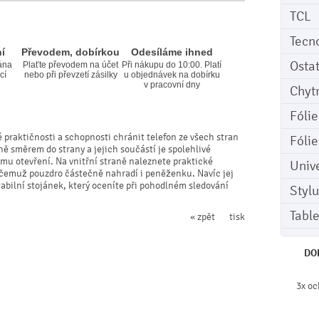
TCL
Tecn
í
Převodem, dobírkou
Odesíláme ihned
Osta
ána
Plaťte převodem na účet
Při nákupu do 10:00. Platí
cí
nebo při převzetí zásilky
u objednávek na dobírku
v pracovní dny
Chyt
Fóli
 praktičnosti a schopnosti chránit telefon ze všech stran
Fóli
ně směrem do strany a jejich součástí je spolehlivé
mu otevření. Na vnitřní straně naleznete praktické
Univ
y čemuž pouzdro částečně nahradí i peněženku. Navíc jej
bilní stojánek, který oceníte při pohodlném sledování
Stylu
Tabl
« zpět
tisk
DO
3x oc