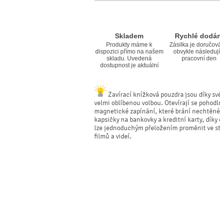
Skladem
Rychlé dodán
Produkty máme k
Zásilka je doručov
dispozici přímo na našem
obvykle následují
skladu. Uvedená
pracovní den
dostupnost je aktuální
Zavírací knížková pouzdra jsou díky své
velmi oblíbenou volbou. Otevírají se pohodl
magnetické zapínání, které brání nechtěné
kapsičky na bankovky a kreditní karty, dík
lze jednoduchým přeložením proměnit ve sta
filmů a videí.