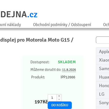
ODEJNA
.cz
avní náklady
Obchodní podmínky / Odstoupení
Och
 displej pro Motorola Moto G15 /
Appl
Xiao
SKLADEM
Dostupnost:
Sam
Můžeme doručit do:
11.8.2026
Huaw
Produkt:
IPP12666
Hono
LG
+
−
197
Kč
Sony