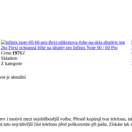
2ks Flexi ochranná fólie na displej pro Infinix Note 60 / 60 Pro
Cena:
197
Kč
Skladem
Z kategorie
st je aktuální
rev i motivů mezi nejoblíbenější volbu. Přesně kopírují tvar telefonu, t
ní tuto nejcitlivější část telefonu před poškozením při pádu. Získáte ta