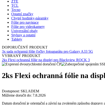
ZTE
TCL
Tecno
Ostatní značky
Chytré hodinky-náramky
Fólie pro navigace
Fólie pro videokamery
Univerzální obaly
Stylusy a ostatní
Tablety
DOPORUČENÝ PRODUKT
3x sada ochranná fólie čočky fotoaparátu pro Galaxy A33 5G
VYBRANÝ PRODUKT
2ks Flexi ochranná fólie na displej pro Blackview ROCK 3
2ks Flexi ochranná fólie na dis
Dostupnost:
SKLADEM
Můžeme doručit do:
7.8.2026
Datum doručení je orientační a závisí na zvoleném způsobu dopravy a