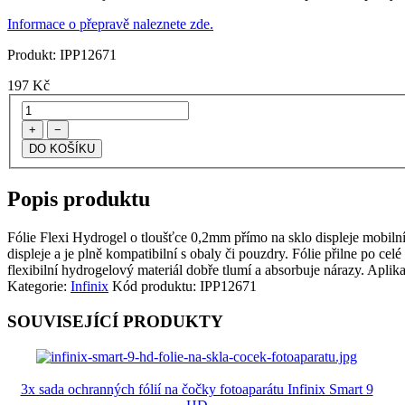
Informace o přepravě naleznete zde.
Produkt:
IPP12671
197
Kč
+
−
Popis produktu
Fólie Flexi Hydrogel o tloušťce 0,2mm přímo na sklo displeje mobilního
displeje a je plně kompatibilní s obaly či pouzdry. Fólie přilne po cel
flexibilní hydrogelový materiál dobře tlumí a absorbuje nárazy. Aplik
Kategorie:
Infinix
Kód produktu:
IPP12671
SOUVISEJÍCÍ PRODUKTY
3x sada ochranných fólií na čočky fotoaparátu Infinix Smart 9