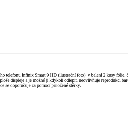
 telefonu Infinix Smart 9 HD (ilustrační foto), v balení 2 kusy fólie, či
é ploše displeje a je možné ji kdykoli odlepit, neovlivňuje reprodukci b
ace se doporučuje za pomocí přiložené stěrky.