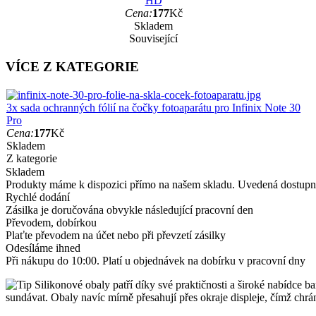
HD
Cena:
177
Kč
Skladem
Související
VÍCE Z KATEGORIE
3x sada ochranných fólií na čočky fotoaparátu pro Infinix Note 30
Pro
Cena:
177
Kč
Skladem
Z kategorie
Skladem
Produkty máme k dispozici přímo na našem skladu. Uvedená dostupno
Rychlé dodání
Zásilka je doručována obvykle následující pracovní den
Převodem, dobírkou
Plaťte převodem na účet nebo při převzetí zásilky
Odesíláme ihned
Při nákupu do 10:00. Platí u objednávek na dobírku v pracovní dny
Silikonové obaly patří díky své praktičnosti a široké nabídce ba
sundávat. Obaly navíc mírně přesahují přes okraje displeje, čímž chrá