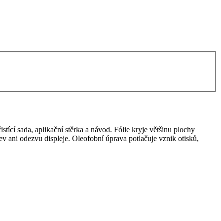
stící sada, aplikační stěrka a návod. Fólie kryje většinu plochy
arev ani odezvu displeje. Oleofobní úprava potlačuje vznik otisků,