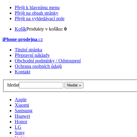
Přejít k hlavnímu menu
Přejít na obsah stránky
Přejít na vyhledávací pole
Košík
Produkty v košíku:
0
iPhone-prodejna
.cz
Titulní stránka
Přepravní náklady
Obchodní podmínky / Odstoupení
Ochrana osobních údajů
Kontakt
hledat
Apple
Xiaomi
Samsung
Huawei
Honor
LG
Sony