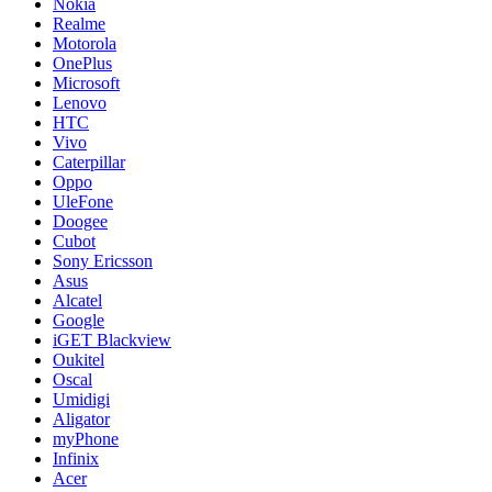
Nokia
Realme
Motorola
OnePlus
Microsoft
Lenovo
HTC
Vivo
Caterpillar
Oppo
UleFone
Doogee
Cubot
Sony Ericsson
Asus
Alcatel
Google
iGET Blackview
Oukitel
Oscal
Umidigi
Aligator
myPhone
Infinix
Acer