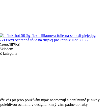
2ks Flexi ochranná fólie na displej pro Infinix Hot 50 5G
Cena:
197
Kč
Skladem
Z kategorie
akže vás při jeho používání nijak neomezují a není nutné je nikdy
k spolehlivou ochranu v designu, který vám padne do ruky.