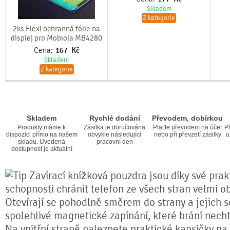
Skladem
Z kategorie
2ks Flexi ochranná fólie na
displej pro Mobiola MB4280
Cena:
167
Kč
Skladem
Z kategorie
Skladem
Rychlé dodání
Převodem, dobírkou
Produkty máme k
Zásilka je doručována
Plaťte převodem na účet
Př
dispozici přímo na našem
obvykle následující
nebo při převzetí zásilky
u
skladu. Uvedená
pracovní den
dostupnost je aktuální
Zavírací knížková pouzdra jsou díky své prakt
schopnosti chránit telefon ze všech stran velmi o
Otevírají se pohodlně směrem do strany a jejich s
spolehlivé magnetické zapínání, které brání nech
Na vnitřní straně naleznete praktické kapsičky na