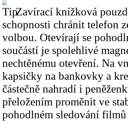
Zavírací knížková pouzdr
schopnosti chránit telefon 
volbou. Otevírají se pohodl
součástí je spolehlivé magne
nechtěnému otevření. Na vni
kapsičky na bankovky a kre
částečně nahradí i peněžen
přeložením proměnit ve stabi
pohodlném sledování filmů 