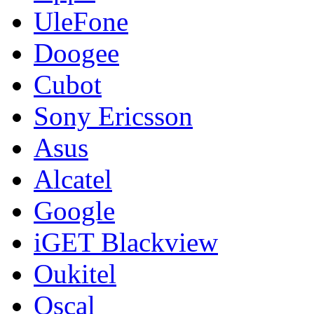
UleFone
Doogee
Cubot
Sony Ericsson
Asus
Alcatel
Google
iGET Blackview
Oukitel
Oscal