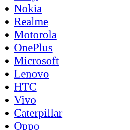
Nokia
Realme
Motorola
OnePlus
Microsoft
Lenovo
HTC
Vivo
Caterpillar
Oppo