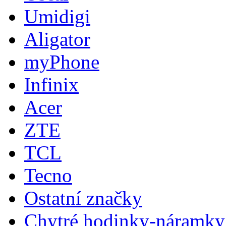
Umidigi
Aligator
myPhone
Infinix
Acer
ZTE
TCL
Tecno
Ostatní značky
Chytré hodinky-náramky