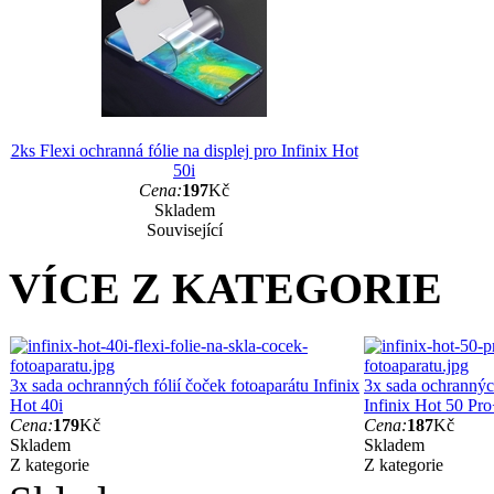
2ks Flexi ochranná fólie na displej pro Infinix Hot
50i
Cena:
197
Kč
Skladem
Související
VÍCE Z KATEGORIE
3x sada ochranných fólií čoček fotoaparátu Infinix
3x sada ochranných
Hot 40i
Infinix Hot 50 Pr
Cena:
179
Kč
Cena:
187
Kč
Skladem
Skladem
Z kategorie
Z kategorie