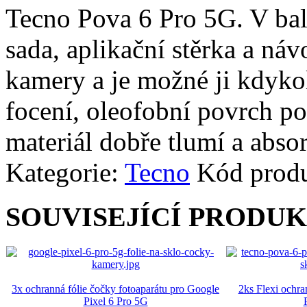
Tecno Pova 6 Pro 5G. V bale
sada, aplikační stěrka a náv
kamery a je možné ji kdykol
focení, oleofobní povrch pot
materiál dobře tlumí a abso
Kategorie:
Tecno
Kód prod
SOUVISEJÍCÍ PRODU
3x ochranná fólie čočky fotoaparátu pro Google
2ks Flexi ochra
Pixel 6 Pro 5G