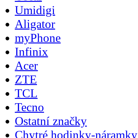
Umidigi
Aligator
myPhone
Infinix
Acer
ZTE
TCL
Tecno
Ostatní značky
Chytré hodinky-náramky