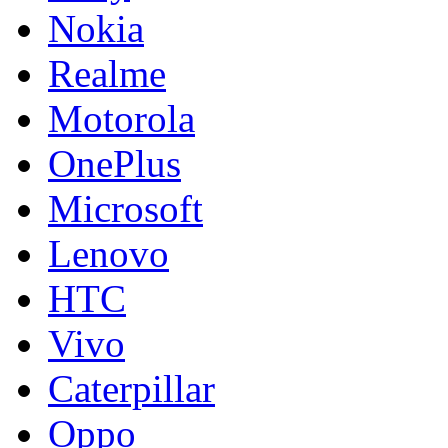
Nokia
Realme
Motorola
OnePlus
Microsoft
Lenovo
HTC
Vivo
Caterpillar
Oppo