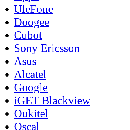
UleFone
Doogee
Cubot
Sony Ericsson
Asus
Alcatel
Google
iGET Blackview
Oukitel
Oscal