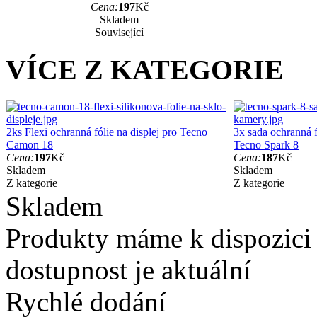
Cena:
197
Kč
Skladem
Související
VÍCE Z KATEGORIE
2ks Flexi ochranná fólie na displej pro Tecno
3x sada ochranná f
Camon 18
Tecno Spark 8
Cena:
197
Kč
Cena:
187
Kč
Skladem
Skladem
Z kategorie
Z kategorie
Skladem
Produkty máme k dispozici
dostupnost je aktuální
Rychlé dodání