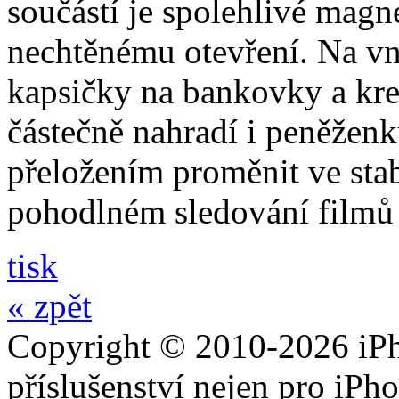
součástí je spolehlivé magne
nechtěnému otevření. Na vni
kapsičky na bankovky a kre
částečně nahradí i peněžen
přeložením proměnit ve stabi
pohodlném sledování filmů 
tisk
« zpět
Copyright © 2010-2026 iPh
příslušenství nejen pro iPh