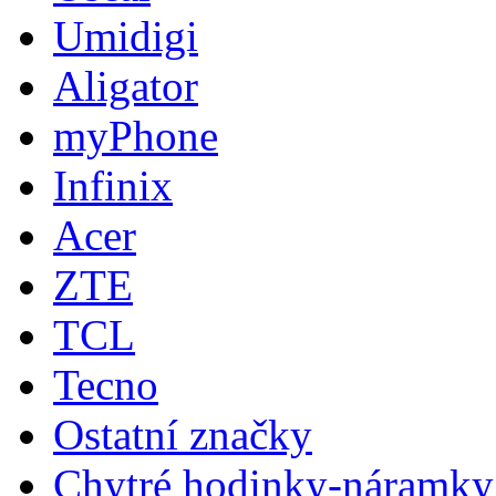
Umidigi
Aligator
myPhone
Infinix
Acer
ZTE
TCL
Tecno
Ostatní značky
Chytré hodinky-náramky