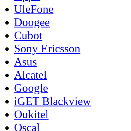
UleFone
Doogee
Cubot
Sony Ericsson
Asus
Alcatel
Google
iGET Blackview
Oukitel
Oscal