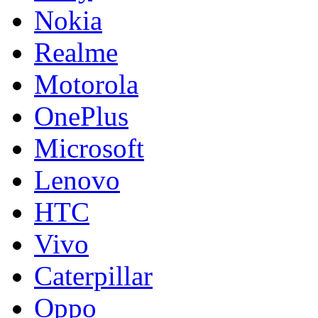
Nokia
Realme
Motorola
OnePlus
Microsoft
Lenovo
HTC
Vivo
Caterpillar
Oppo