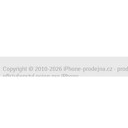
Copyright © 2010-2026 iPhone-prodejna.cz - pro
příslušenství nejen pro iPhone
Chraňte svůj mobilní telefon za každé situace, 
obalem, pouzdrem nebo krytem.