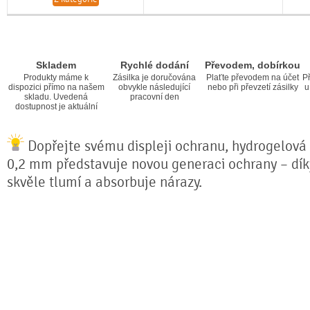
Skladem
Rychlé dodání
Převodem, dobírkou
Produkty máme k
Zásilka je doručována
Plaťte převodem na účet
Př
dispozici přímo na našem
obvykle následující
nebo při převzetí zásilky
u
skladu. Uvedená
pracovní den
dostupnost je aktuální
Dopřejte svému displeji ochranu, hydrogelová f
0,2 mm představuje novou generaci ochrany – díky 
skvěle tlumí a absorbuje nárazy.