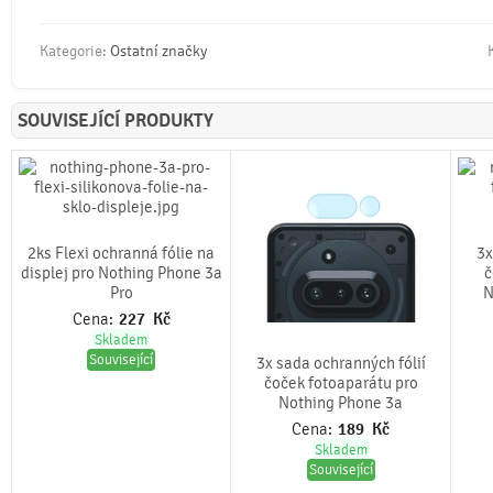
Kategorie:
Ostatní značky
SOUVISEJÍCÍ PRODUKTY
2ks Flexi ochranná fólie na
3x
displej pro Nothing Phone 3a
č
Pro
N
Cena:
227
Kč
Skladem
Související
3x sada ochranných fólií
čoček fotoaparátu pro
Nothing Phone 3a
Cena:
189
Kč
Skladem
Související