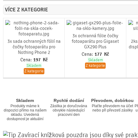
VÍCE Z KATEGORIE
3x ochranná fólie čočky
3x sada ochranných fólií na
fotoaparátu pro Gigaset
2ks
čočky fotoaparátu pro
GX290 Plus
disp
Nothing Phone 2
Cena:
177
Kč
Cena:
197
Kč
Skladem
Skladem
Z kategorie
Z kategorie
Skladem
Rychlé dodání
Převodem, dobírkou
Produkty máme k
Zásilka je doručována
Plaťte převodem na účet
Př
dispozici přímo na našem
obvykle následující
nebo při převzetí zásilky
u
skladu. Uvedená
pracovní den
dostupnost je aktuální
Zavírací knížková pouzdra jsou díky své prakt