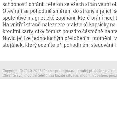
schopnosti chránit telefon ze všech stran velmi o
Otevírají se pohodlně směrem do strany a jejich s
spolehlivé magnetické zapínání, které brání nech
Na vnitřní straně naleznete praktické kapsičky na
kreditní karty, díky čemuž pouzdro částečně nahr
Navíc jej lze jednoduchým přeložením proměnit ve
stojánek, který oceníte při pohodlném sledování fi
Copyright © 2010-2026 iPhone-prodejna.cz - prodej příslušenství ne
Chraňte svůj mobilní telefon za každé situace, modním obalem, pou