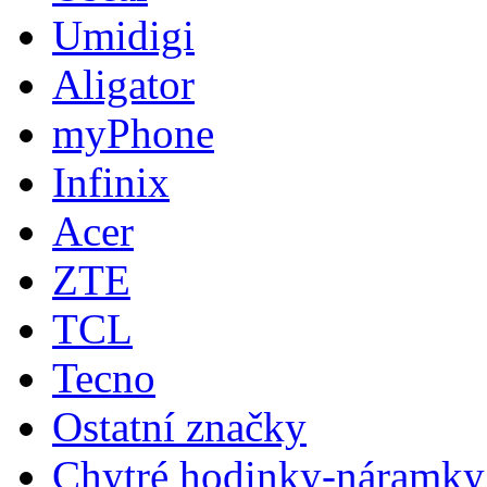
Umidigi
Aligator
myPhone
Infinix
Acer
ZTE
TCL
Tecno
Ostatní značky
Chytré hodinky-náramky