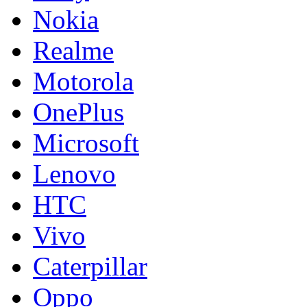
Nokia
Realme
Motorola
OnePlus
Microsoft
Lenovo
HTC
Vivo
Caterpillar
Oppo