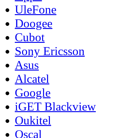
UleFone
Doogee
Cubot
Sony Ericsson
Asus
Alcatel
Google
iGET Blackview
Oukitel
Oscal