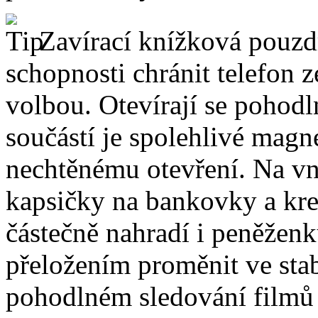
Zavírací knížková pouzdr
schopnosti chránit telefon 
volbou. Otevírají se pohodl
součástí je spolehlivé magne
nechtěnému otevření. Na vni
kapsičky na bankovky a kre
částečně nahradí i peněžen
přeložením proměnit ve stabi
pohodlném sledování filmů 