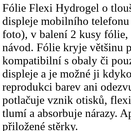
Fólie Flexi Hydrogel o tlo
displeje mobilního telefon
foto), v balení 2 kusy fólie, 
návod. Fólie kryje většinu p
kompatibilní s obaly či pouz
displeje a je možné ji kdyko
reprodukci barev ani odezvu
potlačuje vznik otisků, fle
tlumí a absorbuje nárazy. A
přiložené stěrky.