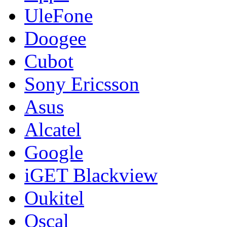
UleFone
Doogee
Cubot
Sony Ericsson
Asus
Alcatel
Google
iGET Blackview
Oukitel
Oscal