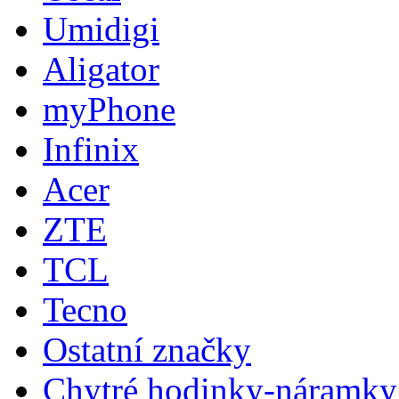
Umidigi
Aligator
myPhone
Infinix
Acer
ZTE
TCL
Tecno
Ostatní značky
Chytré hodinky-náramky