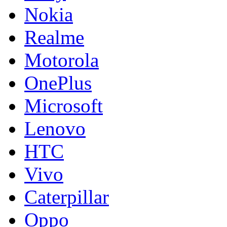
Nokia
Realme
Motorola
OnePlus
Microsoft
Lenovo
HTC
Vivo
Caterpillar
Oppo