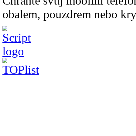
Chraňte svůj mobilní telef
obalem, pouzdrem nebo kry