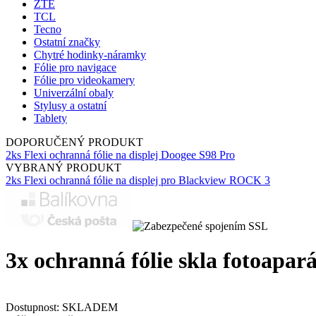
ZTE
TCL
Tecno
Ostatní značky
Chytré hodinky-náramky
Fólie pro navigace
Fólie pro videokamery
Univerzální obaly
Stylusy a ostatní
Tablety
DOPORUČENÝ PRODUKT
2ks Flexi ochranná fólie na displej Doogee S98 Pro
VYBRANÝ PRODUKT
2ks Flexi ochranná fólie na displej pro Blackview ROCK 3
3x ochranná fólie skla fotoapar
Dostupnost:
SKLADEM