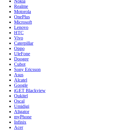
Nokia
Realme
Motorola
OnePlus
Microsoft
Lenovo
HTC
Vivo
Caterpillar
Oppo
UleFone
Doogee
Cubot
Sony Ericsson
Asus
Alcatel
Google
iGET Blackview
Oukitel
Oscal
Umidigi
Aligator
myPhone
Infinix
Acer