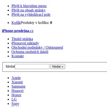
Přejít k hlavnímu menu
Přejít na obsah stránky
Přejít na vyhledávací pole
Košík
Produkty v košíku:
0
iPhone-prodejna
.cz
Titulní stránka
Přepravní náklady
Obchodní podmínky / Odstoupení
Ochrana osobních údajů
Kontakt
hledat
Apple
Xiaomi
Samsung
Huawei
Honor
LG
Sony