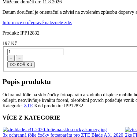
Můžeme doručit do:
11.8.2026
Datum doručení je orientační a závisí na zvoleném způsobu dopravy a
Informace o přepravě naleznete zde.
Produkt:
IPP12832
197
Kč
+
−
Popis produktu
Ochranná fólie na sklo čočky fotoaparátu a zadního displeje mobilního
odlepit, neovlivňuje kvalitu focení, oleofobní povrch potlačuje vznik o
Kategorie:
ZTE
Kód produktu:
IPP12832
VÍCE Z KATEGORIE
3x ochranná fólie čočky fotoaparátu pro ZTE Blade A31 2020
2ks F