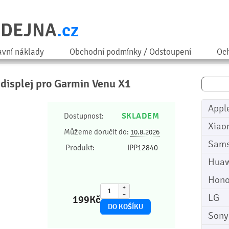
ODEJNA
.cz
avní náklady
Obchodní podmínky / Odstoupení
Och
 displej pro Garmin Venu X1
Appl
SKLADEM
Dostupnost:
Xiao
Můžeme doručit do:
10.8.2026
Sam
Produkt:
IPP12840
Huaw
Hono
+
−
LG
199
Kč
Sony