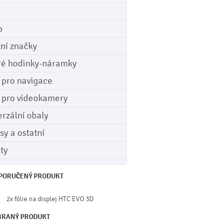
o
tní značky
ré hodinky-náramky
e pro navigace
e pro videokamery
erzální obaly
sy a ostatní
ety
PORUČENÝ PRODUKT
2x fólie na displej HTC EVO 3D
BRANÝ PRODUKT