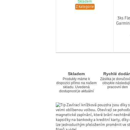
Skladem
Z kategorie
3ks Fle
Garmin 
Skladem
Rychlé dodán
Produkty máme k
Zásilka je doručov
dispozici přímo na našem
obvykle následují
skladu. Uvedená
pracovní den
dostupnost je aktuální
Zavírací knížková pouzdra jsou díky s
velmi oblíbenou volbou. Otevírají se pohodl
magnetické zapínání, které brání nechtěné
kapsičky na bankovky a kreditní karty, dík
lze jednoduchým přeložením proměnit ve sta
filmů a videí.