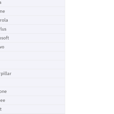
a
me
rola
lus
osoft
vo
pillar
o
one
gee
t