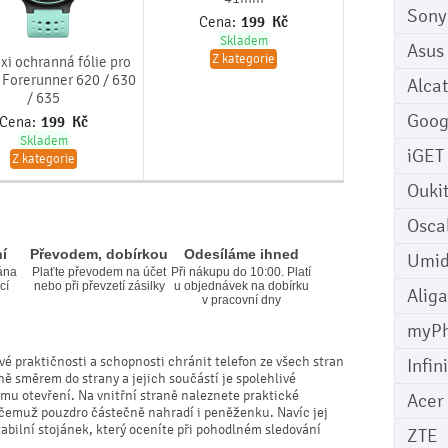
Sony
Cena:
199
Kč
Skladem
Asus
Z kategorie
xi ochranná fólie pro
Forerunner 620 / 630
Alcat
/ 635
Goog
Cena:
199
Kč
Skladem
iGET
Z kategorie
Ouki
Osca
í
Převodem, dobírkou
Odesíláme ihned
Umid
ána
Plaťte převodem na účet
Při nákupu do 10:00. Platí
cí
nebo při převzetí zásilky
u objednávek na dobírku
Aliga
v pracovní dny
myP
vé praktičnosti a schopnosti chránit telefon ze všech stran
Infin
ně směrem do strany a jejich součástí je spolehlivé
mu otevření. Na vnitřní straně naleznete praktické
Acer
y čemuž pouzdro částečně nahradí i peněženku. Navíc jej
bilní stojánek, který oceníte při pohodlném sledování
ZTE