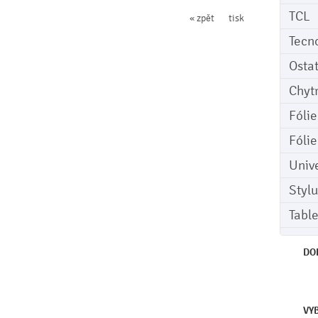
TCL
« zpět
tisk
Tecn
Osta
Chyt
Fóli
Fóli
Univ
Stylu
Tabl
DO
VY