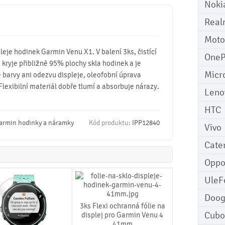
Noki
Real
Moto
pleje hodinek Garmin Venu X1. V balení 3ks, čistící
OneP
e kryje přibližně 95% plochy skla hodinek a je
Micr
e barvy ani odezvu displeje, oleofobní úprava
Flexibilní materiál dobře tlumí a absorbuje nárazy.
Leno
HTC
armin hodinky a náramky
Kód produktu:
IPP12840
Vivo
Cater
Opp
UleF
Doo
3ks Flexi ochranná fólie na
Cubo
displej pro Garmin Venu 4
41mm