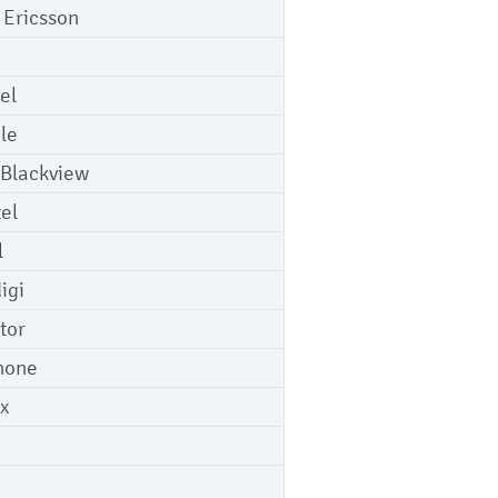
 Ericsson
el
le
 Blackview
tel
l
igi
tor
hone
ix