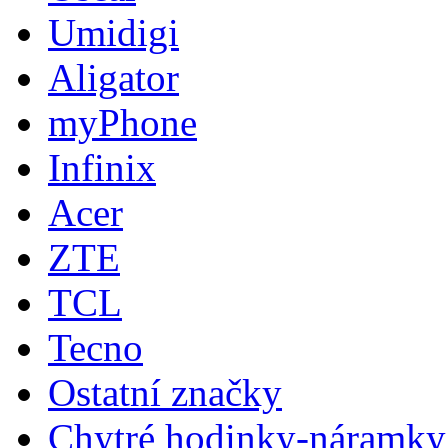
Umidigi
Aligator
myPhone
Infinix
Acer
ZTE
TCL
Tecno
Ostatní značky
Chytré hodinky-náramky