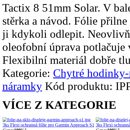
Tactix 8 51mm Solar. V balen
stěrka a návod. Fólie přilne
ji kdykoli odlepit. Neovliv
oleofobní úprava potlačuje 
Flexibilní materiál dobře tl
Kategorie:
Chytré hodinky
náramky
Kód produktu:
IP
VÍCE Z KATEGORIE
3ks Flexi ochranná fólie pro Garmin Approach S1
3ks Flexi ochranná