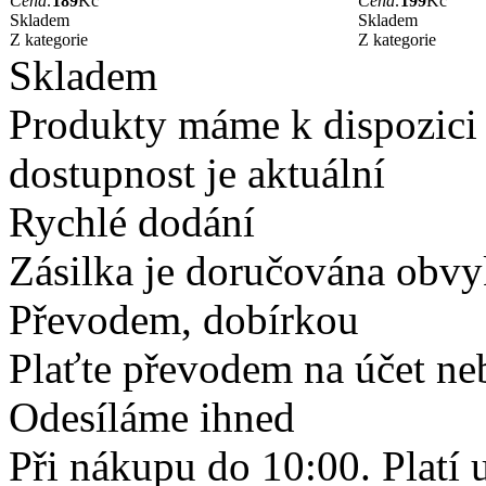
Cena:
189
Kč
Cena:
199
Kč
Skladem
Skladem
Z kategorie
Z kategorie
Skladem
Produkty máme k dispozici
dostupnost je aktuální
Rychlé dodání
Zásilka je doručována obvyk
Převodem, dobírkou
Plaťte převodem na účet neb
Odesíláme ihned
Při nákupu do 10:00. Platí