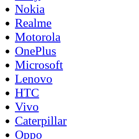
Nokia
Realme
Motorola
OnePlus
Microsoft
Lenovo
HTC
Vivo
Caterpillar
Oppo