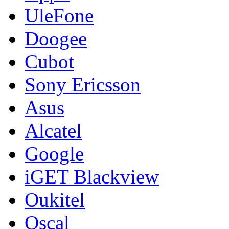
UleFone
Doogee
Cubot
Sony Ericsson
Asus
Alcatel
Google
iGET Blackview
Oukitel
Oscal