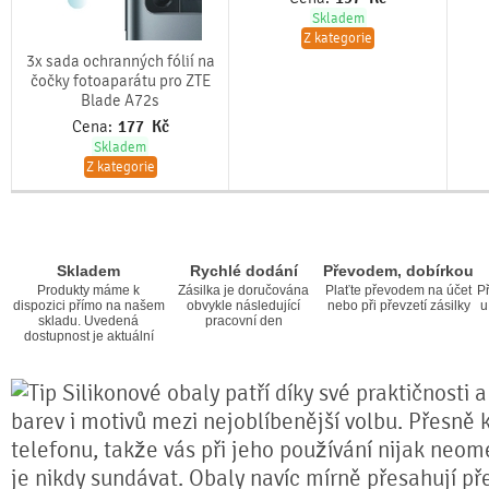
Skladem
Z kategorie
3x sada ochranných fólií na
čočky fotoaparátu pro ZTE
Blade A72s
Cena:
177
Kč
Skladem
Z kategorie
Skladem
Rychlé dodání
Převodem, dobírkou
Produkty máme k
Zásilka je doručována
Plaťte převodem na účet
Př
dispozici přímo na našem
obvykle následující
nebo při převzetí zásilky
u
skladu. Uvedená
pracovní den
dostupnost je aktuální
Silikonové obaly patří díky své praktičnosti 
barev i motivů mezi nejoblíbenější volbu. Přesně k
telefonu, takže vás při jeho používání nijak neom
je nikdy sundávat. Obaly navíc mírně přesahují pře