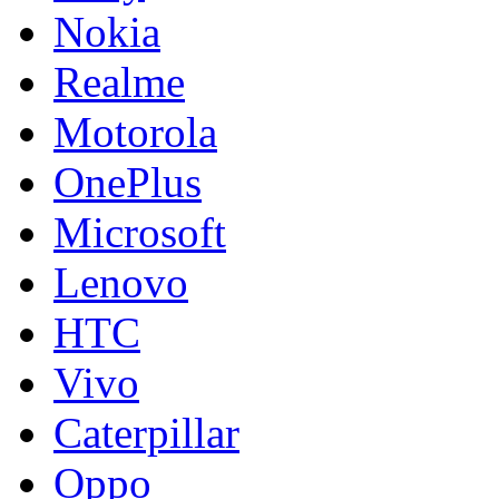
Nokia
Realme
Motorola
OnePlus
Microsoft
Lenovo
HTC
Vivo
Caterpillar
Oppo