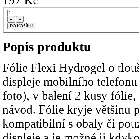
197
Kč
+
−
Popis produktu
Fólie Flexi Hydrogel o tlo
displeje mobilního telefon
foto), v balení 2 kusy fólie, 
návod. Fólie kryje většinu p
kompatibilní s obaly či pouz
displeje a je možné ji kdyko