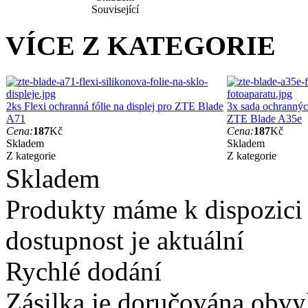
Související
VÍCE Z KATEGORIE
2ks Flexi ochranná fólie na displej pro ZTE Blade
3x sada ochranných
A71
ZTE Blade A35e
Cena:
187
Kč
Cena:
187
Kč
Skladem
Skladem
Z kategorie
Z kategorie
Skladem
Produkty máme k dispozici
dostupnost je aktuální
Rychlé dodání
Zásilka je doručována obvyk