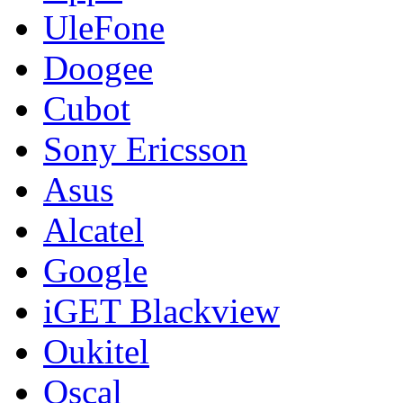
UleFone
Doogee
Cubot
Sony Ericsson
Asus
Alcatel
Google
iGET Blackview
Oukitel
Oscal