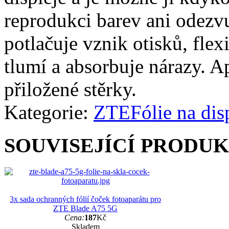
reprodukci barev ani odezvu
potlačuje vznik otisků, fle
tlumí a absorbuje nárazy. A
přiložené stěrky.
Kategorie:
ZTE
Fólie na dis
SOUVISEJÍCÍ PRODU
3x sada ochranných fólií čoček fotoaparátu pro
ZTE Blade A75 5G
Cena:
187
Kč
Skladem