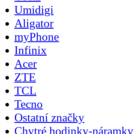
Umidigi
Aligator
myPhone
Infinix
Acer
ZTE
TCL
Tecno
Ostatní značky
Chytré hodinky-náramky