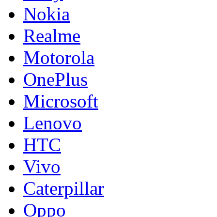
Nokia
Realme
Motorola
OnePlus
Microsoft
Lenovo
HTC
Vivo
Caterpillar
Oppo