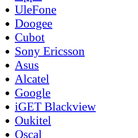
UleFone
Doogee
Cubot
Sony Ericsson
Asus
Alcatel
Google
iGET Blackview
Oukitel
Oscal