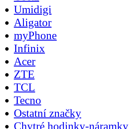
Umidigi
Aligator
myPhone
Infinix
Acer
ZTE
TCL
Tecno
Ostatní značky
Chytré hodinky-náramky