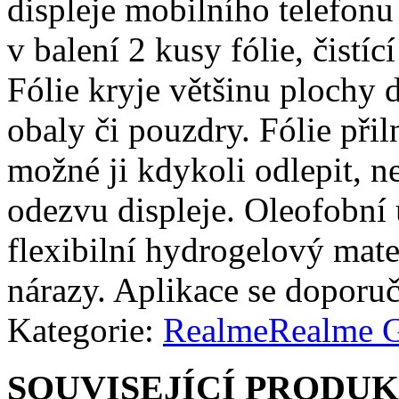
displeje mobilního telefonu
v balení 2 kusy fólie, čistíc
Fólie kryje většinu plochy d
obaly či pouzdry. Fólie přiln
možné ji kdykoli odlepit, n
odezvu displeje. Oleofobní 
flexibilní hydrogelový mate
nárazy. Aplikace se doporuč
Kategorie:
Realme
Realme 
SOUVISEJÍCÍ PRODU