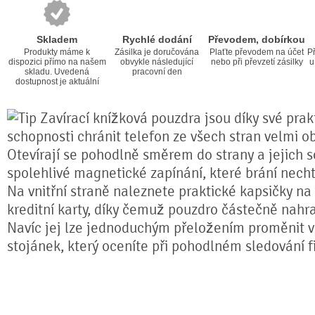
Skladem
Rychlé dodání
Převodem, dobírkou
Produkty máme k
Zásilka je doručována
Plaťte převodem na účet
Př
dispozici přímo na našem
obvykle následující
nebo při převzetí zásilky
u
skladu. Uvedená
pracovní den
dostupnost je aktuální
Zavírací knížková pouzdra jsou díky své prakt
schopnosti chránit telefon ze všech stran velmi o
Otevírají se pohodlně směrem do strany a jejich s
spolehlivé magnetické zapínání, které brání nech
Na vnitřní straně naleznete praktické kapsičky na
kreditní karty, díky čemuž pouzdro částečně nahr
Navíc jej lze jednoduchým přeložením proměnit ve
stojánek, který oceníte při pohodlném sledování fi