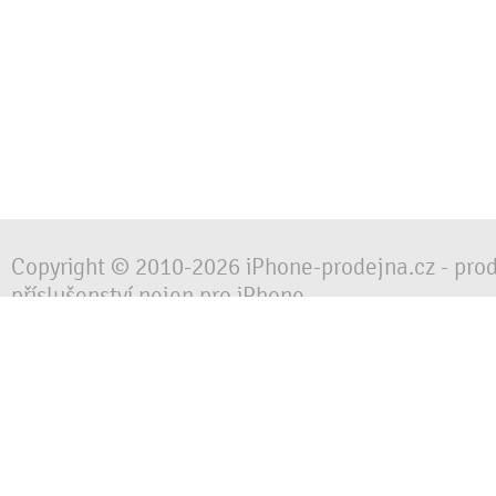
Copyright © 2010-2026 iPhone-prodejna.cz - pro
příslušenství nejen pro iPhone
Chraňte svůj mobilní telefon za každé situace, 
obalem, pouzdrem nebo krytem.