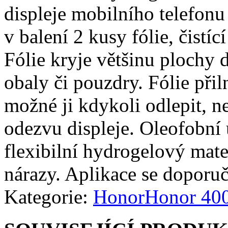
displeje mobilního telefonu
v balení 2 kusy fólie, čistíc
Fólie kryje většinu plochy d
obaly či pouzdry. Fólie přiln
možné ji kdykoli odlepit, n
odezvu displeje. Oleofobní 
flexibilní hydrogelový mate
nárazy. Aplikace se doporuč
Kategorie:
Honor
Honor 400