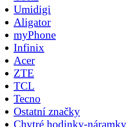
Umidigi
Aligator
myPhone
Infinix
Acer
ZTE
TCL
Tecno
Ostatní značky
Chytré hodinky-náramky