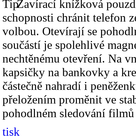
Zavírací knížková pouzdr
schopnosti chránit telefon 
volbou. Otevírají se pohodl
součástí je spolehlivé magne
nechtěnému otevření. Na vni
kapsičky na bankovky a kre
částečně nahradí i peněžen
přeložením proměnit ve stabi
pohodlném sledování filmů 
tisk