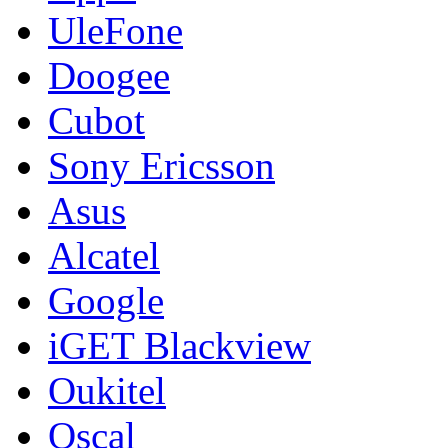
UleFone
Doogee
Cubot
Sony Ericsson
Asus
Alcatel
Google
iGET Blackview
Oukitel
Oscal