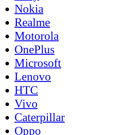
Nokia
Realme
Motorola
OnePlus
Microsoft
Lenovo
HTC
Vivo
Caterpillar
Oppo