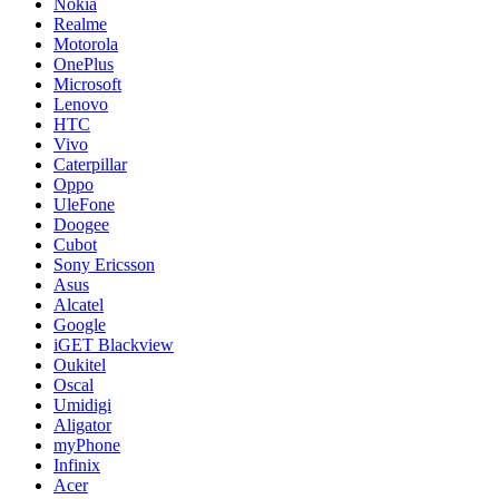
Nokia
Realme
Motorola
OnePlus
Microsoft
Lenovo
HTC
Vivo
Caterpillar
Oppo
UleFone
Doogee
Cubot
Sony Ericsson
Asus
Alcatel
Google
iGET Blackview
Oukitel
Oscal
Umidigi
Aligator
myPhone
Infinix
Acer