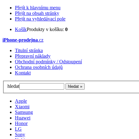
Přejít k hlavnímu menu
Přejít na obsah stránky
Přejít na vyhledávací pole
Košík
Produkty v košíku:
0
iPhone-prodejna
.cz
Titulní stránka
Přepravní náklady
Obchodní podmínky / Odstoupení
Ochrana osobních údajů
Kontakt
hledat
Apple
Xiaomi
Samsung
Huawei
Honor
LG
Sony