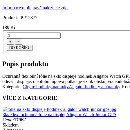
Informace o přepravě naleznete zde.
Produkt:
IPP12877
189
Kč
+
−
Popis produktu
Ochranná flexibilní fólie na sklo displeje hodinek Aligator Watch GPS. 
odezvu displeje, oleofobní úprava potlačuje vznik otisků, voděodolná. 
Kategorie:
Chytré hodinky-náramky
Aligator hodinky a náramky
Kód
VÍCE Z KATEGORIE
3ks Flexi ochranná fólie na displej Aligator Watch Junior GPS
Cena:
179
Kč
Skladem