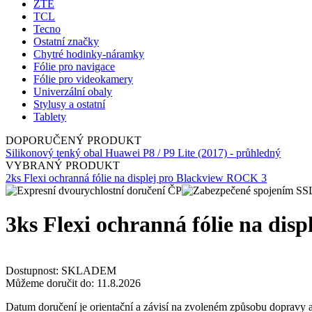
ZTE
TCL
Tecno
Ostatní značky
Chytré hodinky-náramky
Fólie pro navigace
Fólie pro videokamery
Univerzální obaly
Stylusy a ostatní
Tablety
DOPORUČENÝ PRODUKT
Silikonový tenký obal Huawei P8 / P9 Lite (2017) - průhledný
VYBRANÝ PRODUKT
2ks Flexi ochranná fólie na displej pro Blackview ROCK 3
3ks Flexi ochranná fólie na dis
Dostupnost:
SKLADEM
Můžeme doručit do:
11.8.2026
Datum doručení je orientační a závisí na zvoleném způsobu dopravy a