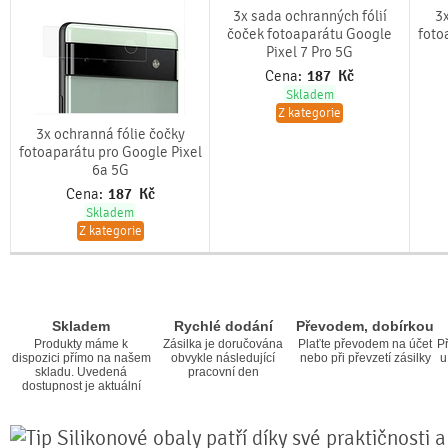
3x sada ochranných fólií
3x
čoček fotoaparátu Google
foto
Pixel 7 Pro 5G
Cena:
187
Kč
Skladem
Z kategorie
3x ochranná fólie čočky
fotoaparátu pro Google Pixel
6a 5G
Cena:
187
Kč
Skladem
Z kategorie
Skladem
Rychlé dodání
Převodem, dobírkou
Produkty máme k
Zásilka je doručována
Plaťte převodem na účet
Př
dispozici přímo na našem
obvykle následující
nebo při převzetí zásilky
u
skladu. Uvedená
pracovní den
dostupnost je aktuální
Silikonové obaly patří díky své praktičnosti 