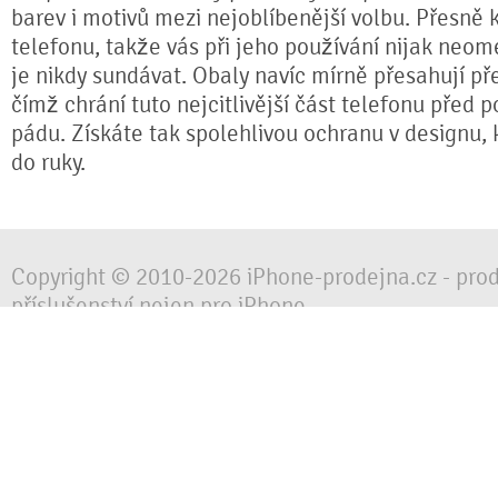
barev i motivů mezi nejoblíbenější volbu. Přesně k
telefonu, takže vás při jeho používání nijak neom
je nikdy sundávat. Obaly navíc mírně přesahují pře
čímž chrání tuto nejcitlivější část telefonu před 
pádu. Získáte tak spolehlivou ochranu v designu,
do ruky.
Copyright © 2010-2026 iPhone-prodejna.cz - pro
příslušenství nejen pro iPhone
Chraňte svůj mobilní telefon za každé situace, 
obalem, pouzdrem nebo krytem.