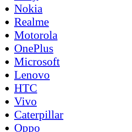
Nokia
Realme
Motorola
OnePlus
Microsoft
Lenovo
HTC
Vivo
Caterpillar
Oppo