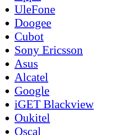
UleFone
Doogee
Cubot
Sony Ericsson
Asus
Alcatel
Google
iGET Blackview
Oukitel
Oscal