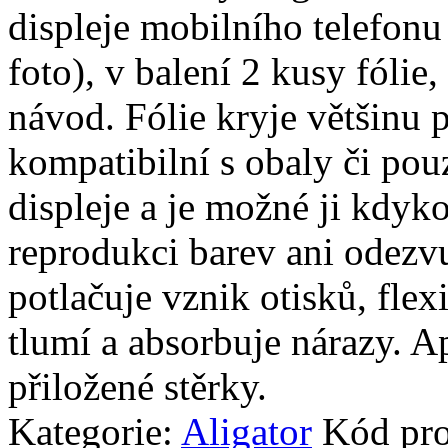
displeje mobilního telefonu
foto), v balení 2 kusy fólie, 
návod. Fólie kryje většinu p
kompatibilní s obaly či pouz
displeje a je možné ji kdyko
reprodukci barev ani odezvu
potlačuje vznik otisků, fle
tlumí a absorbuje nárazy. A
přiložené stěrky.
Kategorie:
Aligator
Kód pr