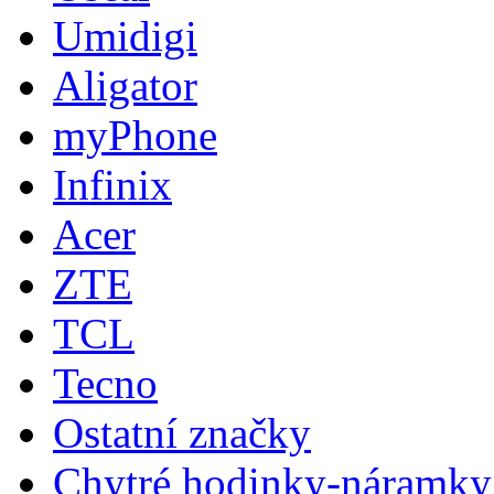
Umidigi
Aligator
myPhone
Infinix
Acer
ZTE
TCL
Tecno
Ostatní značky
Chytré hodinky-náramky