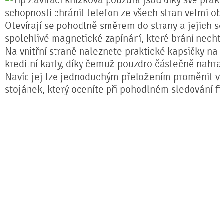
Zavírací knížková pouzdra jsou díky své prakt
schopnosti chránit telefon ze všech stran velmi o
Otevírají se pohodlně směrem do strany a jejich s
spolehlivé magnetické zapínání, které brání nech
Na vnitřní straně naleznete praktické kapsičky na
kreditní karty, díky čemuž pouzdro částečně nahr
Navíc jej lze jednoduchým přeložením proměnit ve
stojánek, který oceníte při pohodlném sledování fi