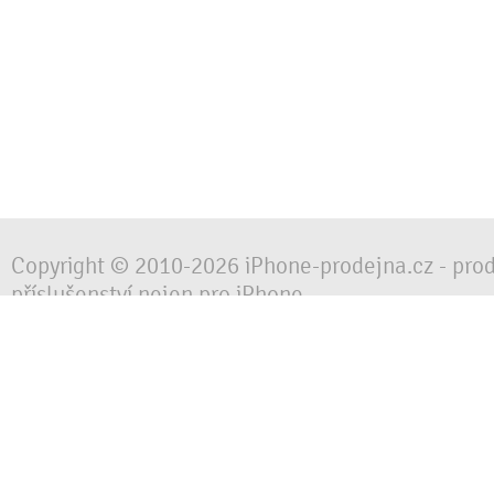
Copyright © 2010-2026 iPhone-prodejna.cz - pro
příslušenství nejen pro iPhone
Chraňte svůj mobilní telefon za každé situace, 
obalem, pouzdrem nebo krytem.