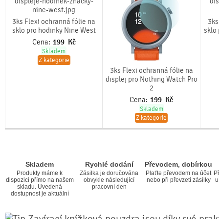
3ks Flexi ochranná fólie na
3ks
sklo pro hodinky Nine West
sklo
Cena:
199
Kč
Skladem
Z kategorie
3ks Flexi ochranná fólie na
displej pro Nothing Watch Pro
2
Cena:
199
Kč
Skladem
Z kategorie
Skladem
Rychlé dodání
Převodem, dobírkou
Produkty máme k
Zásilka je doručována
Plaťte převodem na účet
Př
dispozici přímo na našem
obvykle následující
nebo při převzetí zásilky
u
skladu. Uvedená
pracovní den
dostupnost je aktuální